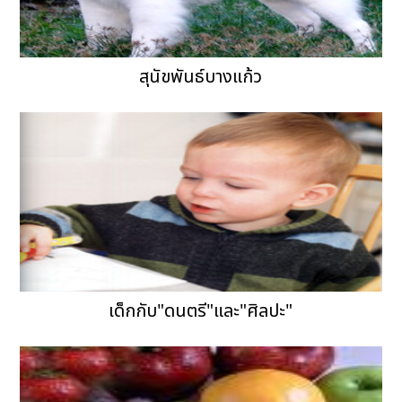
สุนัขพันธ์บางแก้ว
เด็กกับ"ดนตรี"และ"ศิลปะ"