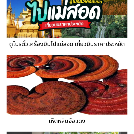
ดูโปรตั๋วเครื่องบินไปแม่สอด เที่ยวบินราคาประหยัด
เห็ดหลินจือแดง