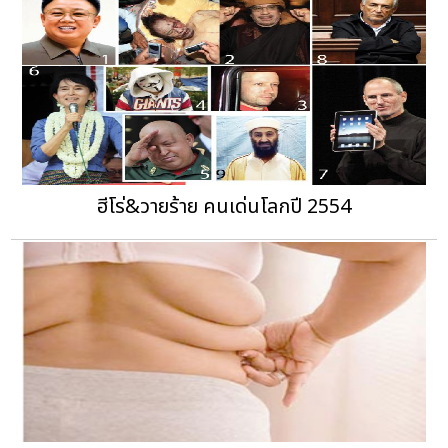
ฮีโร่&วายร้าย คนเด่นโลกปี 2554