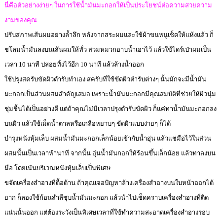
นี่คือตัวอย่างง่ายๆ ในการใช้น้ำมันมะกอกให้เป็นประโยชน์ต่อความสวยความ
งามของคุณ
ปรับสภาพเส้นผมอย่างล้ำลึก หลังจากสระผมและใช้ผ้าขนหนูเช็ดให้แห้งแล้ว ก็
ชโลมน้ำมันลงบนเส้นผมให้ทั่ว สวมหมวกอาบน้ำเอาไว้ แล้วใช้ไดร์เป่าผมเป็น
เวลา 10 นาที ปล่อยทิ้งไว้อีก 10 นาที แล้วล้างน้ำออก
ใช้ปรุงสครับขัดผิวตำรับทำเอง สครับที่ใช้ขัดผิวตำรับต่างๆ นั้นมักจะมีน้ำมัน
มะกอกเป็นส่วนผสมสำคัญเสมอ เพราะน้ำมันมะกอกมีคุณสมบัติที่ช่วยให้ผิวนุ่ม
ชุ่มชื้นได้เป็นอย่างดี แต่ถ้าคุณไม่มีเวลาปรุงตำรับขัดผิว ก็แค่ทาน้ำมันมะกอกลง
บนผิว แล้วใช้เม็ดน้ำตาลหรือเกลือหยาบๆ ขัดผิวแบบง่ายๆ ก็ได้
บำรุงหนังหุ้มเล็บ ผสมน้ำมันมะกอกเล็กน้อยเข้ากับน้ำอุ่น แล้วแช่มือไว้ในส่วน
ผสมนั้นเป็นเวลาห้านาที จากนั้น อุ่นน้ำมันกอกให้ร้อนขึ้นเล็กน้อย แล้วทาลงบน
มือ โดยเน้นบริเวณหนังหุ้มเล็บเป็นพิเศษ
ขจัดเครื่องสำอางที่ดื้อด้าน ถ้าคุณเจอปัญหาล้างเครื่องสำอางบนใบหน้าออกได้
ยาก ก็ลองใช้ก้อนสำลีชุบน้ำมันมะกอก แล้วนำไปเช็ดคราบเครื่องสำอางที่ติด
แน่นนั้นออก แต่ต้องระวังเป็นพิเศษเวลาที่ใช้ทำความสะอาดเครื่องสำอางรอบ