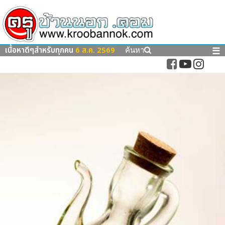
เนื้อหาดีๆสำหรับทุกคน
6 ส.ค. 2569
☰
ค้นหา