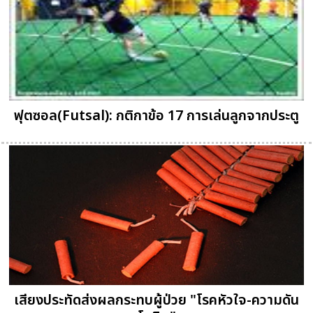
ฟุตซอล(Futsal): กติกาข้อ 17 การเล่นลูกจากประตู
เสียงประทัดส่งผลกระทบผู้ป่วย "โรคหัวใจ-ความดัน