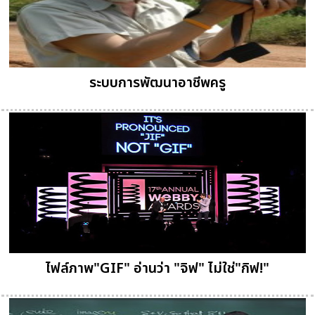
ระบบการพัฒนาอาชีพครู
ไฟล์ภาพ"GIF" อ่านว่า "จิฟ" ไม่ใช่"กิฟ!"