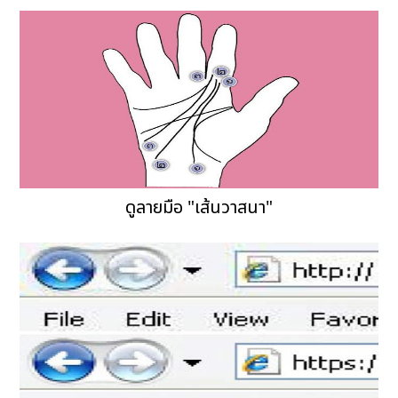
ดูลายมือ "เส้นวาสนา"