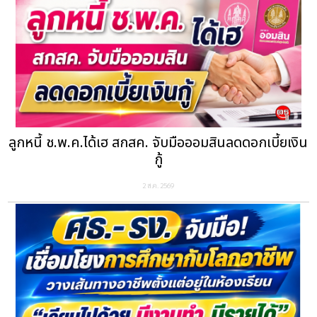
ลูกหนี้ ช.พ.ค.ได้เฮ สกสค. จับมือออมสินลดดอกเบี้ยเงิน
กู้
2 ส.ค. 2569