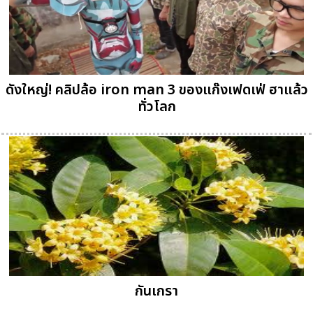
ดังใหญ่! คลิปล้อ iron man 3 ของแก๊งเฟดเฟ่ ฮาแล้ว
ทั่วโลก
กันเกรา