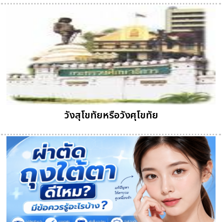
วังสุโขทัยหรือวังศุโขทัย