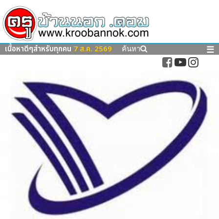
เนื้อหาดีๆสำหรับทุกคน
7 ส.ค. 2569
☰
ค้นหา