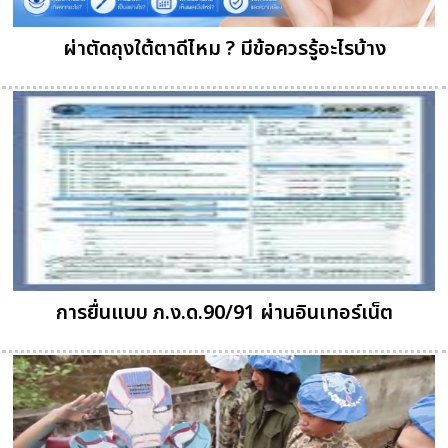
ผ่าตัดถุงใต้ตาดีไหม ? มีข้อควรรู้อะไรบ้าง
การยื่นแบบ ภ.ง.ด.90/91 ผ่านอินเทอร์เน็ต