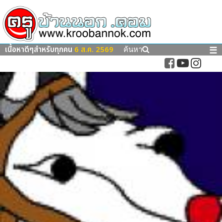
เนื้อหาดีๆสำหรับทุกคน
6 ส.ค. 2569
☰
ค้นหา