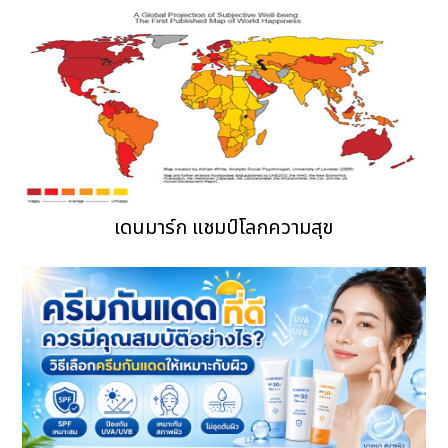
เดนมาร์ก แชมป์โลกความสุข