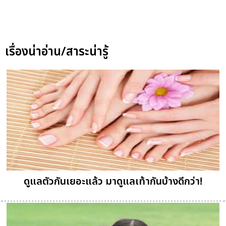
เรื่องน่าอ่าน/สาระน่ารู้
ดูแลตัวกันเยอะแล้ว มาดูแลเท้ากันบ้างดีกว่า!