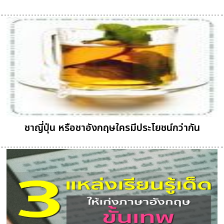
ชาญี่ปุ่น หรือชาอังกฤษใครมีประโยชน์กว่ากัน