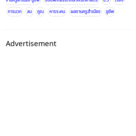
งานครูสำเนียง ชูชีพ
แบบฝึกเสริมทักษะคณิตศาสตร์
ป.3
เรื่อง
การบวก
ลบ
คูณ
หารระคน
ผลงานครูสำเนียง
ชูชีพ
Advertisement