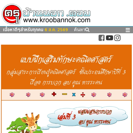
เนื้อหาดีๆสำหรับทุกคน
6 ส.ค. 2569
☰
ค้นหา