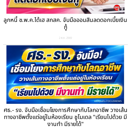
ลูกหนี้ ช.พ.ค.ได้เฮ สกสค. จับมือออมสินลดดอกเบี้ยเงิน
กู้
2 ส.ค. 2569
ศธ.- รง. จับมือเชื่อมโยงการศึกษากับโลกอาชีพ วางเส้น
ทางอาชีพตั้งแต่อยู่ในห้องเรียน ชูโมเดล "เรียนไปด้วย มี
งานทำ มีรายได้"