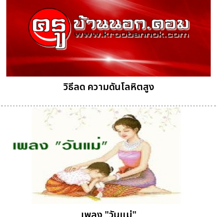
วิธีลด ความดันโลหิตสูง
เพลง "วันแม่"