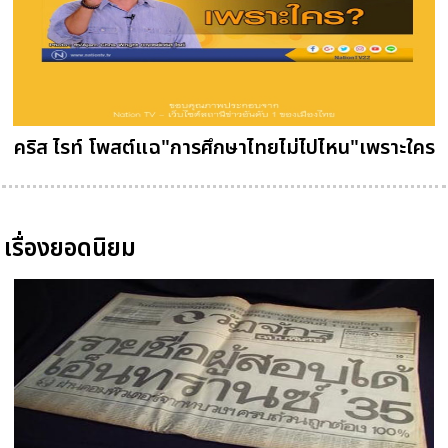
คริส ไรท์ โพสต์แฉ"การศึกษาไทยไม่ไปไหน"เพราะใคร
เรื่องยอดนิยม