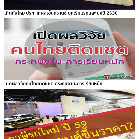
เกิดทันไหม ประกาศผลเอ็นทรานซ์ ยุคเริ่มแรกและ ยุคปี 2530
เปิดผลวิจัยคนไทยติดแชต กระทบงาน-การเรียนหนัก