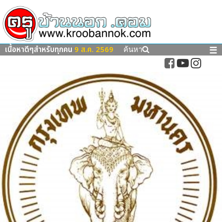
เนื้อหาดีๆสำหรับทุกคน
9 ส.ค. 2569
☰
ค้นหา