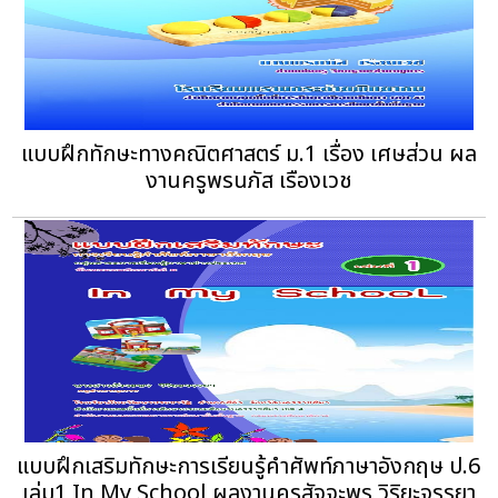
แบบฝึกทักษะทางคณิตศาสตร์ ม.1 เรื่อง เศษส่วน ผล
งานครูพรนภัส เรืองเวช
แบบฝึกเสริมทักษะการเรียนรู้คำศัพท์ภาษาอังกฤษ ป.6
เล่ม1 In My School ผลงานครูสัจจะพร วิริยะจรรยา