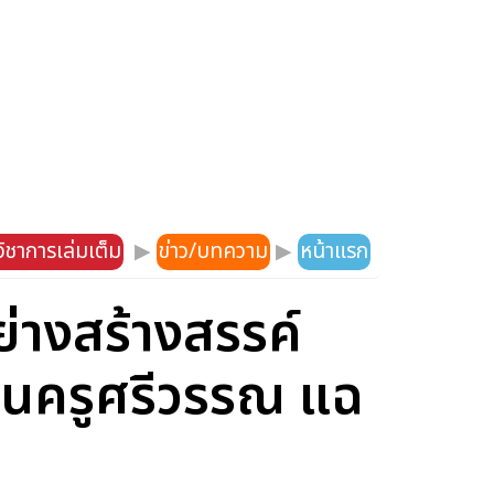
ิชาการเล่มเต็ม
▶
ข่าว/บทความ
▶
หน้าแรก
ย่างสร้างสรรค์
านครูศรีวรรณ แฉ