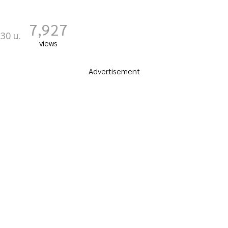
7,927
:30 น.
views
Advertisement