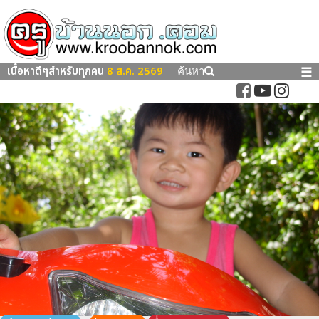
เนื้อหาดีๆสำหรับทุกคน
8 ส.ค. 2569
☰
ค้นหา