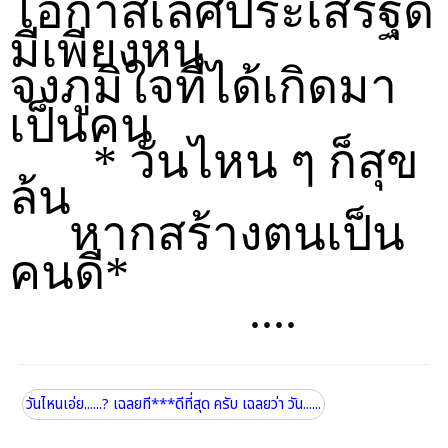
โอกาสเลิศประเสริฐดี
มีเพียงหน
จงภูมิใจที่ได้เกิดมา
เป็นคน
* วันไหน ๆ ก็สุข
ล้น
หากสร้างตนเป็น
คนดี*
....
วันไหนเอ่ย......? เฉลยที***ดีที่สุด ครับ เฉลยว่า วัน......