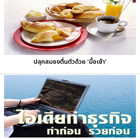
ปลุกสมองตื่นตัวด้วย 'มื้อเช้า'