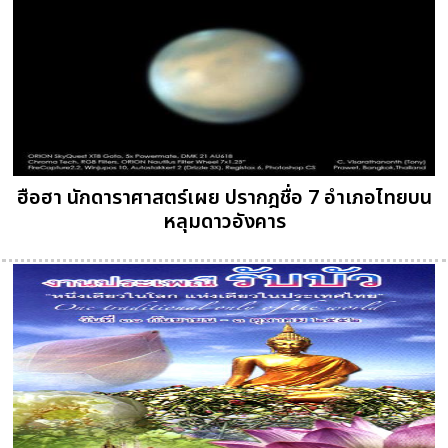
ฮือฮา นักดาราศาสตร์เผย ปรากฎชื่อ 7 อำเภอไทยบน
หลุมดาวอังคาร