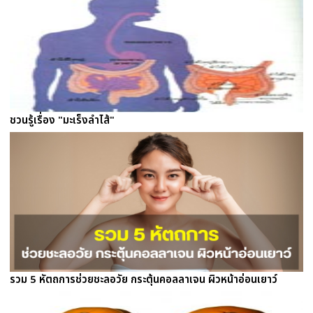
ชวนรู้เรื่อง "มะเร็งลำไส้"
รวม 5 หัตถการช่วยชะลอวัย กระตุ้นคอลลาเจน ผิวหน้าอ่อนเยาว์