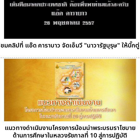
ชมคลิปที่ แอ๊ด คาราบาว จัดเอ็มวี "นาวารัฐบุรุษ" ให้บิ๊กตู่
แนวทางดำเนินงานโครงการน้อมนำพระบรมราโชบาย
ด้านการศึกษาในหลวงรัชกาลที่ 10 สู่การปฏิบัติ