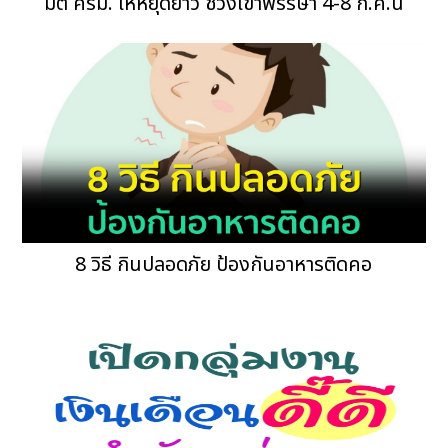
มติ ครม. ให้หยุดยาว ช่วงเข้าพรรษา 4-8 ก.ค.นี้
8 วิธี กินปลอดภัย ป้องกันอาหารติดคอ