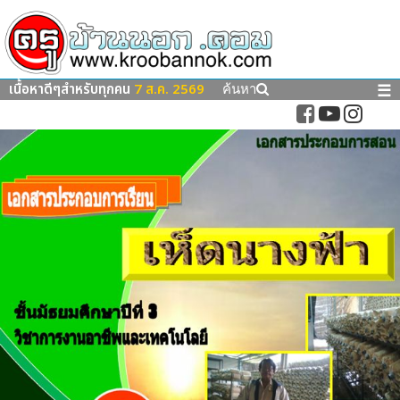
เนื้อหาดีๆสำหรับทุกคน
7 ส.ค. 2569
☰
ค้นหา