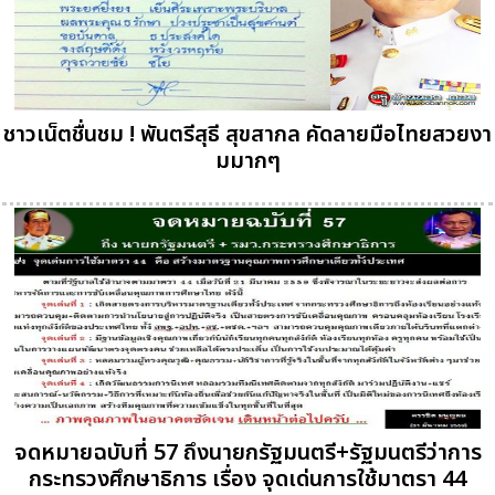
ชาวเน็ตชื่นชม ! พันตรีสุธี สุขสากล คัดลายมือไทยสวยงา
มมากๆ
จดหมายฉบับที่ 57 ถึงนายกรัฐมนตรี+รัฐมนตรีว่าการ
กระทรวงศึกษาธิการ เรื่อง จุดเด่นการใช้มาตรา 44