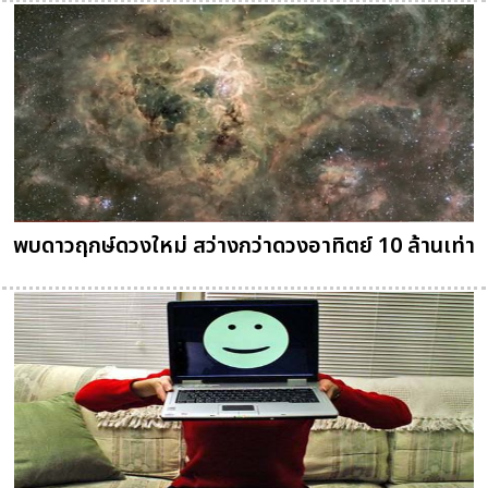
พบดาวฤกษ์ดวงใหม่ สว่างกว่าดวงอาทิตย์ 10 ล้านเท่า