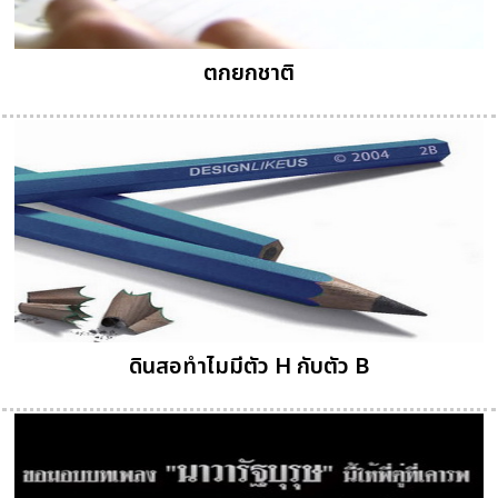
ตกยกชาติ
ดินสอทำไมมีตัว H กับตัว B