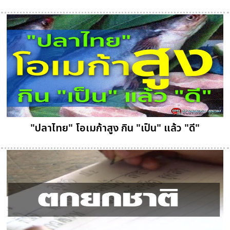
"ปลาไทย" โอเมก้าสูง กิน "เป็น" แล้ว "ดี"