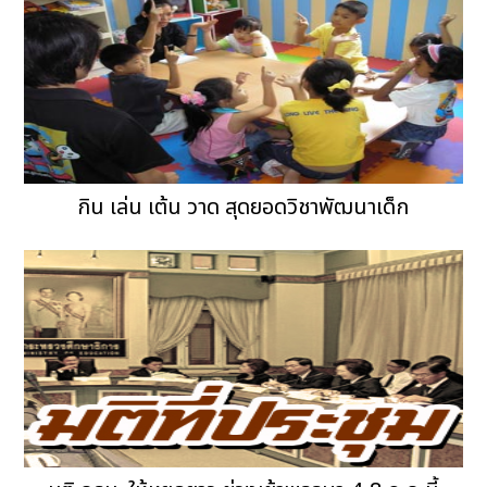
กิน เล่น เต้น วาด สุดยอดวิชาพัฒนาเด็ก