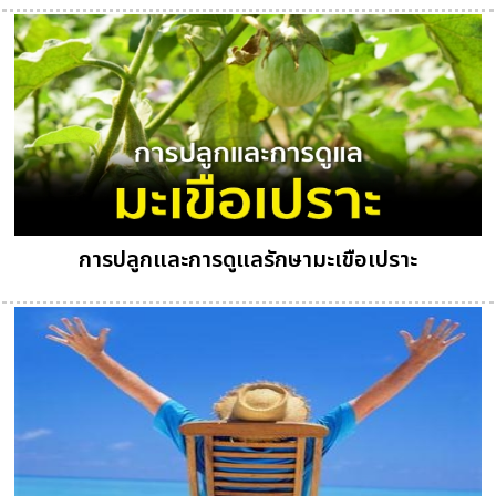
การปลูกและการดูแลรักษามะเขือเปราะ