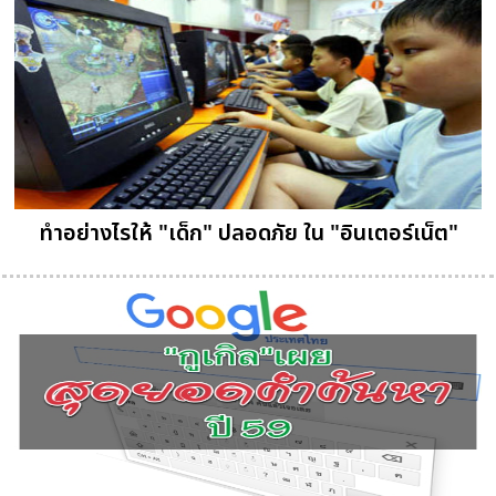
ทำอย่างไรให้ "เด็ก" ปลอดภัย ใน "อินเตอร์เน็ต"