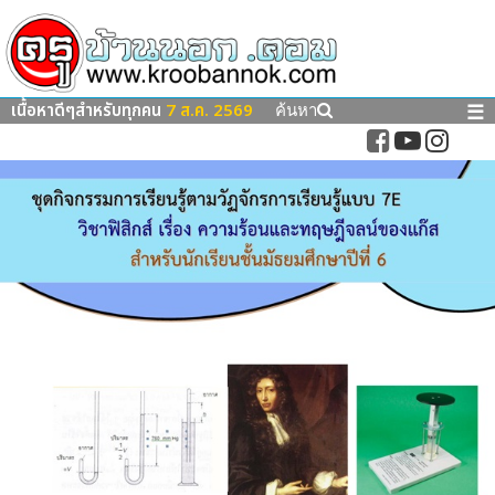
เนื้อหาดีๆสำหรับทุกคน
7 ส.ค. 2569
☰
ค้นหา