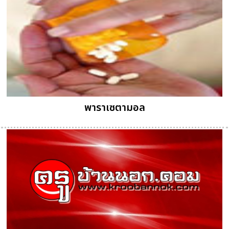
พาราเซตามอล