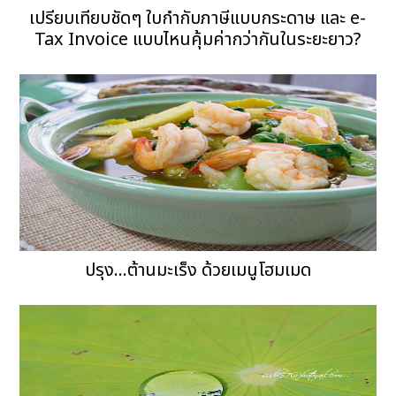
เปรียบเทียบชัดๆ ใบกำกับภาษีแบบกระดาษ และ e-
Tax Invoice แบบไหนคุ้มค่ากว่ากันในระยะยาว?
ปรุง...ต้านมะเร็ง ด้วยเมนูโฮมเมด