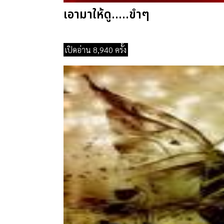
เอามาให้ดู.....ขำๆ
เปิดอ่าน 8,940 ครั้ง