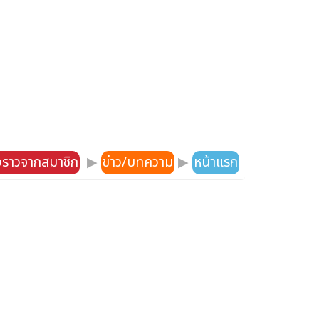
องราวจากสมาชิก
▶
ข่าว/บทความ
▶
หน้าแรก