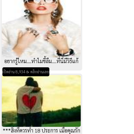
อยากรู้ไหม....ทำไมขี้ลืม....ที่นี่มีวิธีแก้
เปิดอ่าน 8,934 ☕ คลิกอ่านเลย
***สิ่งที่ควรทำ 18 ประการ เมื่อคุณรัก