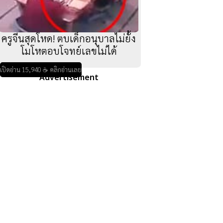
ครูจีนสุดโหด! ตบเด็กอนุบาลไม่ยั้ง
โมโหตอบโจทย์เลขไม่ได้
เปิดอ่าน 15,940 ☕ คลิกอ่านเลย
Advertisement