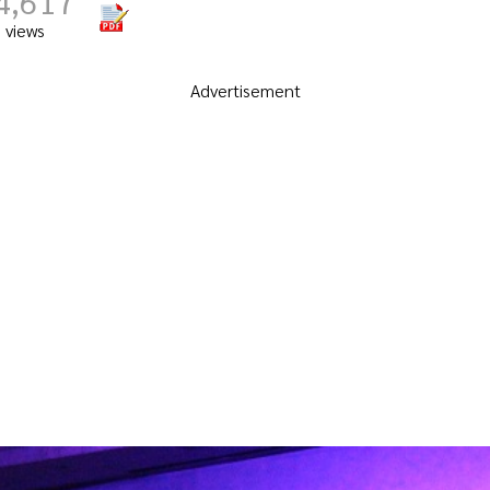
4,617
views
Advertisement