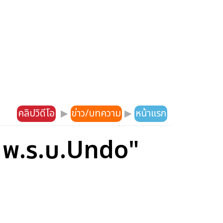
คลิปวิดีโอ
▶
ข่าว/บทความ
▶
หน้าแรก
ร พ.ร.บ.Undo"