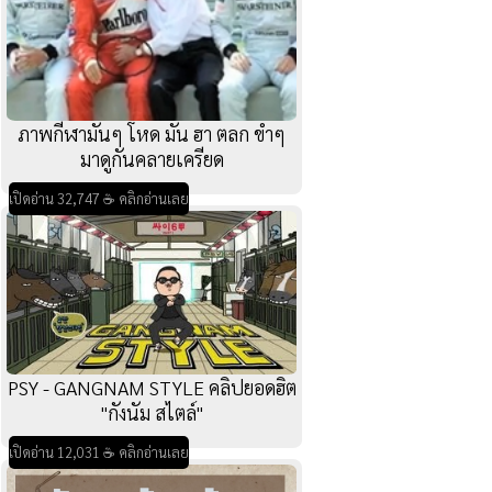
ภาพกีฬามันๆ โหด มัน ฮา ตลก ขำๆ
มาดูกันคลายเครียด
เปิดอ่าน 32,747 ☕ คลิกอ่านเลย
PSY - GANGNAM STYLE คลิปยอดฮิต
"กังนัม สไตล์"
เปิดอ่าน 12,031 ☕ คลิกอ่านเลย