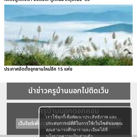
ประกาศจัดตั้งอุทยานใหม่อีก 15 แห่ง
นำข่าวครูบ้านนอกไปติดเว็บ
ครูบ้านนอกดอทคอม
เราใช้คุกกี้เพื่อพัฒนาประสิทธิภาพ และ
เว็บไซต์เพื่อครู ข่าวการศึกษา ความรู้ การศึกษาไทย
ประสบการณ์ที่ดีในการใช้เว็บไซต์ของคุณ
คุณสามารถศึกษารายละเอียดได้ที่ :
นโยบายความเป็นส่วนตัว