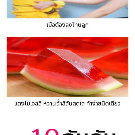
เมื่อต้องลงโทษลูก
แตงโมเจลลี่ หวานฉ่ำสีสันสดใส ทำง่ายนิดเดียว