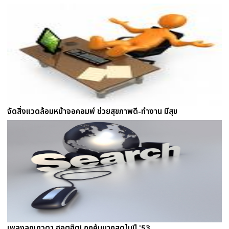
จัดสิ่งแวดล้อมหน้าจอคอมพ์ ช่วยสุขภาพดี-ทำงาน มีสุข
เพลงลูกเทวดา ฮอตฮิต! ถูกค้นมากสุดในปี '53