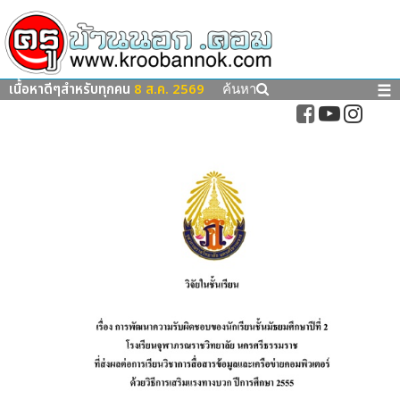
เนื้อหาดีๆสำหรับทุกคน
8 ส.ค. 2569
☰
ค้นหา