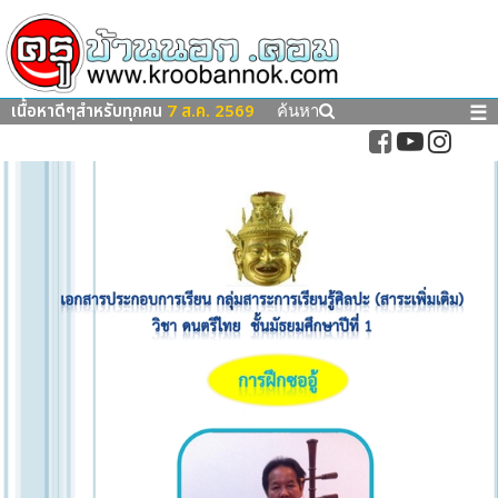
เนื้อหาดีๆสำหรับทุกคน
7 ส.ค. 2569
☰
ค้นหา