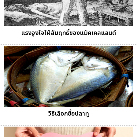
แรงจูงใจใฝ่สัมฤทธิ์ของแม็คเคลแลนด์
วิธีเลือกซื้อปลาทู