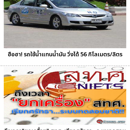
ฮือฮา! รถใช้น้ำแทนน้ำมัน วิ่งได้ 56 กิโลเมตร/ลิตร