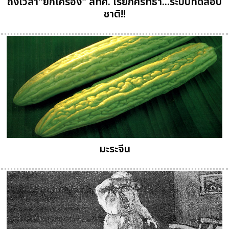
ถึงเวลา"ยกเครื่อง" สทศ. เรียกศรัทธา...ระบบทดสอบ
ชาติ!!
มะระจีน