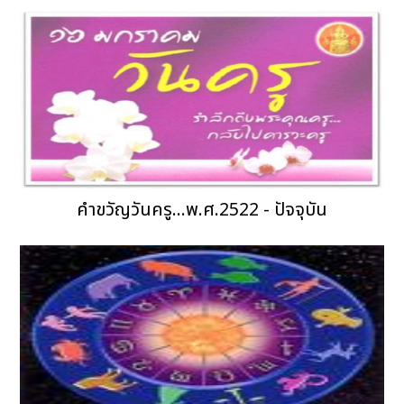
คำขวัญวันครู...พ.ศ.2522 - ปัจจุบัน