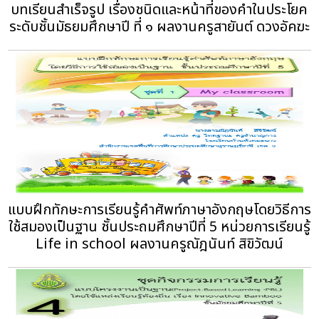
บทเรียนสำเร็จรูป เรื่องชนิดและหน้าที่ของคำในประโยค
ระดับชั้นมัธยมศึกษาปี ที่ ๑ ผลงานครูสายันต์ ดวงอัคฆะ
แบบฝึกทักษะการเรียนรู้คำศัพท์ภาษาอังกฤษโดยวิธีการ
ใช้สมองเป็นฐาน ชั้นประถมศึกษาปีที่ 5 หน่วยการเรียนรู้
Life in school ผลงานครูณัฎนันท์ สิขิวัฒน์