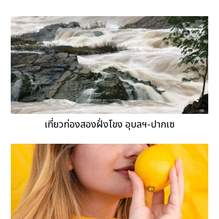
เที่ยวท่องสองฝั่งโขง อุบลฯ-ปากเซ