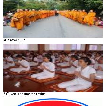
วันอาสาฬหบูชา
ทำไมพระเรียกผู้หญิงว่า "สีกา"