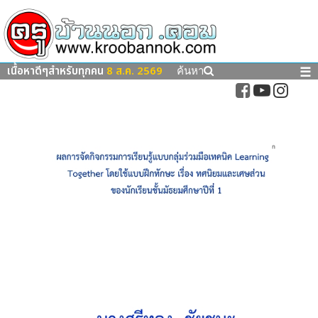
เนื้อหาดีๆสำหรับทุกคน
8 ส.ค. 2569
☰
ค้นหา