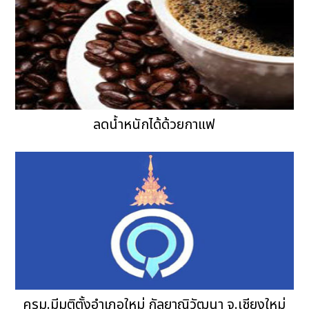
ลดน้ำหนักได้ด้วยกาแฟ
ครม.มีมติตั้งอำเภอใหม่ กัลยาณิวัฒนา จ.เชียงใหม่