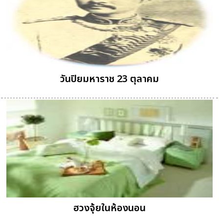
วันปิยมหาราช 23 ตุลาคม
ฮวงจุ้ยในห้องนอน