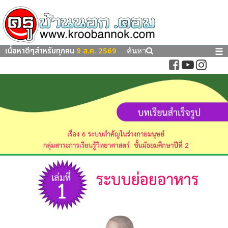
เนื้อหาดีๆสำหรับทุกคน
9 ส.ค. 2569
☰
ค้นหา