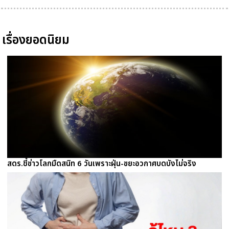
เรื่องยอดนิยม
สดร.ชี้ข่าวโลกมืดสนิท 6 วันเพราะฝุ่น-ขยะอวกาศบดบังไม่จริง