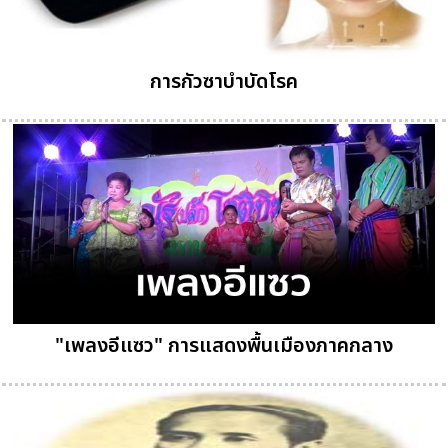
การกัวซาบำบัดโรค
"เพลงอีแซว" การแสดงพื้นเมืองภาคกลาง