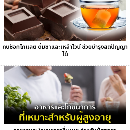
กินช็อกโกแลต ดื่มชาและเหล้าไวน์ ช่วยบำรุงสติปัญญา
ได้