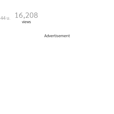
16,208
:44 น.
views
Advertisement