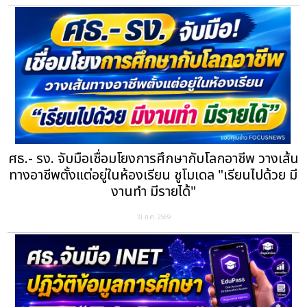
ศธ.- รง. จับมือเชื่อมโยงการศึกษากับโลกอาชีพ วางเส้น
ทางอาชีพตั้งแต่อยู่ในห้องเรียน ชูโมเดล "เรียนไปด้วย มี
งานทำ มีรายได้"
31 ก.ค. 2569