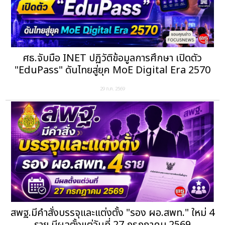
ศธ.จับมือ INET ปฏิวัติข้อมูลการศึกษา เปิดตัว
"EduPass" ดันไทยสู่ยุค MoE Digital Era 2570
29 ก.ค. 2569
สพฐ.มีคำสั่งบรรจุและแต่งตั้ง "รอง ผอ.สพท." ใหม่ 4