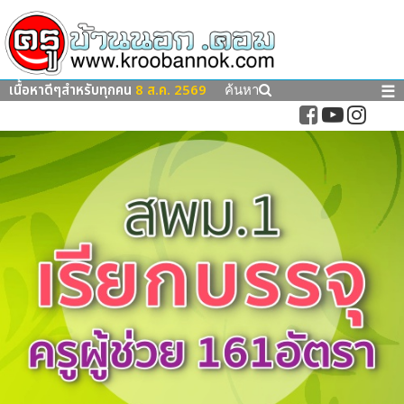
เนื้อหาดีๆสำหรับทุกคน
8 ส.ค. 2569
☰
ค้นหา