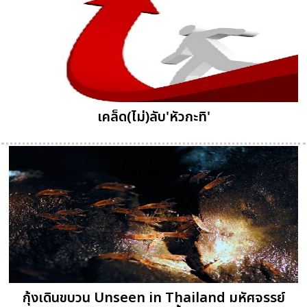
เคล็ด(ไม่)ลับ'หัวกะทิ'
กุ้งเดินขบวน Unseen in Thailand มหัศจรรย์