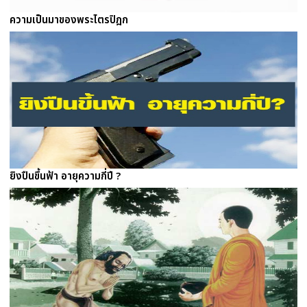
ความเป็นมาของพระไตรปิฎก
ยิงปืนขึ้นฟ้า อายุความกี่ปี ?