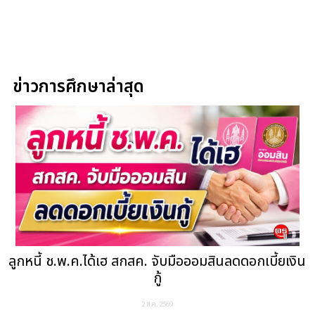
ข่าวการศึกษาล่าสุด
ลูกหนี้ ช.พ.ค.ได้เฮ สกสค. จับมือออมสินลดดอกเบี้ยเงิน
กู้
2 ส.ค. 2569