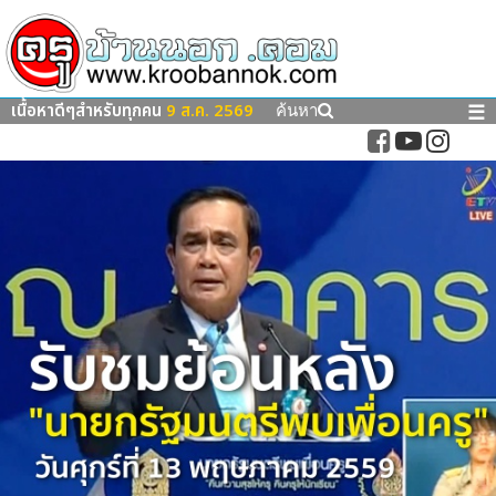
เนื้อหาดีๆสำหรับทุกคน
9 ส.ค. 2569
☰
ค้นหา