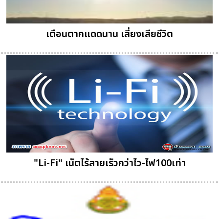
เตือนตากแดดนาน เสี่ยงเสียชีวิต
"Li-Fi" เน็ตไร้สายเร็วกว่าไว-ไฟ100เท่า