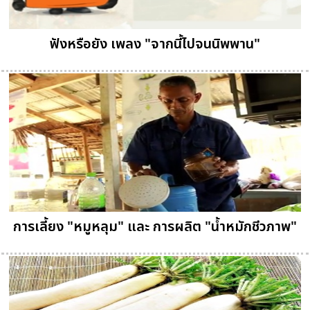
ฟังหรือยัง เพลง "จากนี้ไปจนนิพพาน"
การเลี้ยง "หมูหลุม" และ การผลิต "น้ำหมักชีวภาพ"