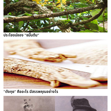
ประโยชน์ของ "ขมิ้นต้น"
"ตังกุย" คืออะไร มีสรรพคุณอย่างไร