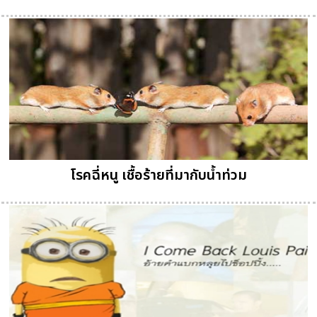
โรคฉี่หนู เชื้อร้ายที่มากับน้ำท่วม