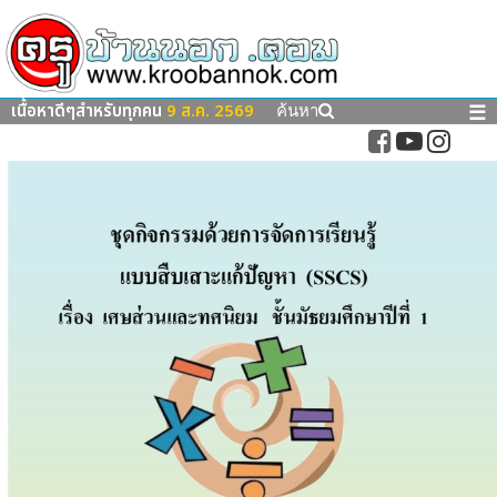
เนื้อหาดีๆสำหรับทุกคน
9 ส.ค. 2569
☰
ค้นหา