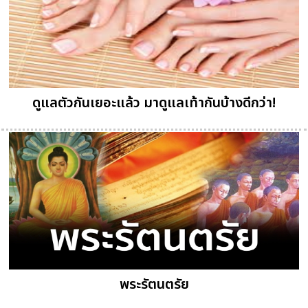
ดูแลตัวกันเยอะแล้ว มาดูแลเท้ากันบ้างดีกว่า!
พระรัตนตรัย