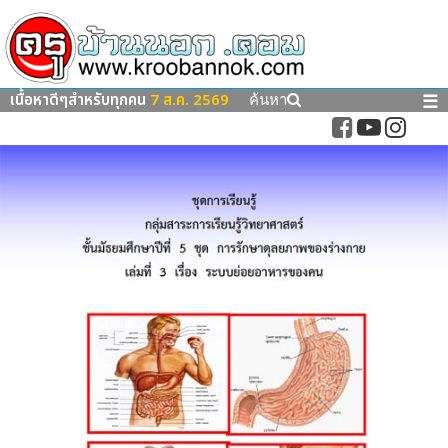
เนื้อหาดีๆสำหรับทุกคน
7 ส.ค. 2569
☰
ค้นหา