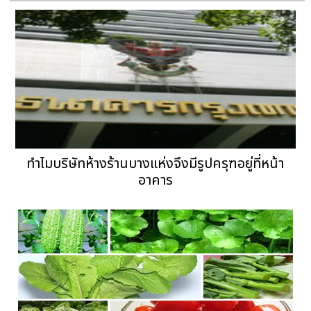
ทำไมบริษัทห้างร้านบางแห่งจึงมีรูปครุฑอยู่ที่หน้า
อาคาร