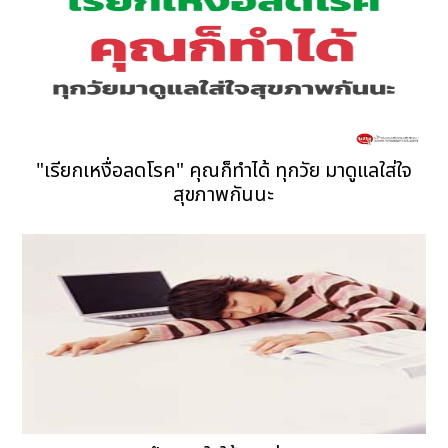
"เรียกเหงื่อลดโรค" คุณก็ทำได้ ทุกวัย มาดูแลใส่ใจ
สุขภาพกันนะ