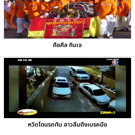
ถือศีล กินเจ
หวิดโดนรถทับ สาวลืมดึงเบรคมือ