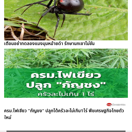
เตือนอย่าทดลองแมงมุมหม้ายดำ รักษานกเขาไม่ขัน
ครม.ไฟเขียว "กัญชง" ปลูกได้ครัวละไม่เกิน1ไร่ พืชเศรษฐกิจไทยตัว
ใหม่