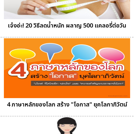
เจ๋งอ่ะ! 20 วิธีลดน้ำหนัก ผลาญ 500 แคลอรี่ต่อวัน
4 ภาษาหลักของโลก สร้าง "โอกาส" ยุคโลกาภิวัตน์