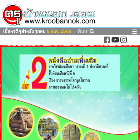
เนื้อหาดีๆสำหรับทุกคน
8 ส.ค. 2569
☰
ค้นหา