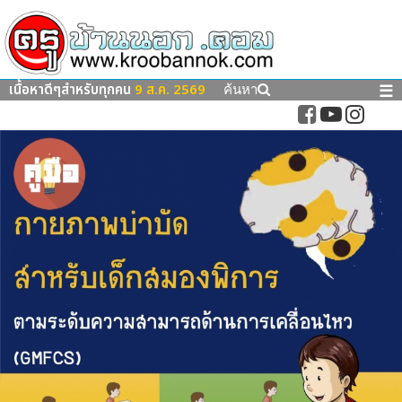
เนื้อหาดีๆสำหรับทุกคน
9 ส.ค. 2569
☰
ค้นหา