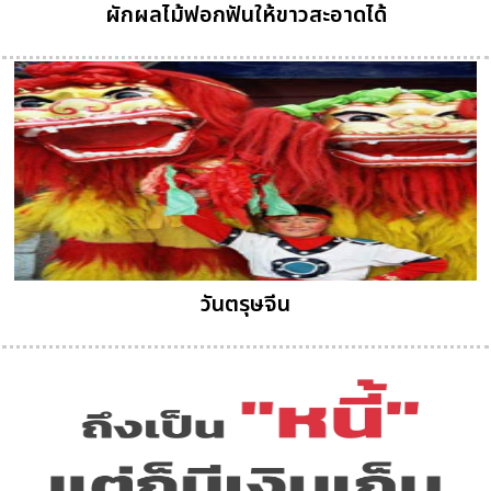
ผักผลไม้ฟอกฟันให้ขาวสะอาดได้
วันตรุษจีน