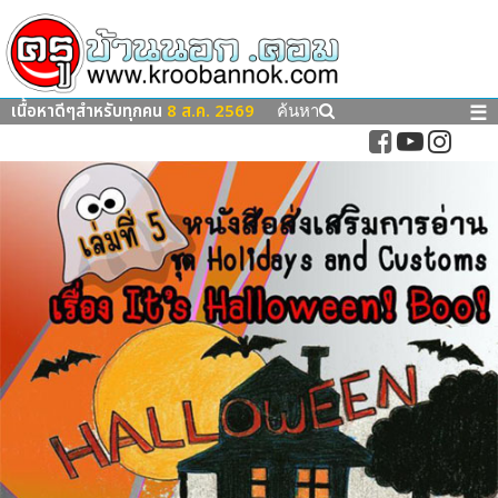
เนื้อหาดีๆสำหรับทุกคน
8 ส.ค. 2569
☰
ค้นหา