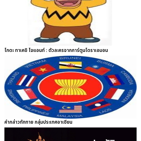
โกดะ ทาเคชิ ไจแอนท์ : ตัวละครจากการ์ตูนโดราเอมอน
คำกล่าวทักทาย กลุ่มประเทศอาเซียน