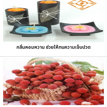
กลิ่นหอมหวาน ช่วยให้ทนความเจ็บปวด