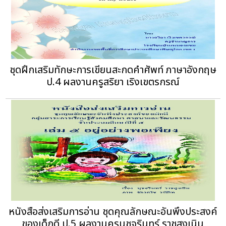
ชุดฝึกเสริมทักษะการเขียนสะกดคำศัพท์ ภาษาอังกฤษ
ป.4 ผลงานครูสริยา เริงเขตรกรณ์
หนังสือส่งเสริมการอ่าน ชุดคุณลักษณะอันพึงประสงค์
ของเด็กดี ป.5‏ ผลงานครูนุชจรินทร์ ราชสูงเนิน