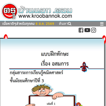
เนื้อหาดีๆสำหรับทุกคน
6 ส.ค. 2569
☰
ค้นหา