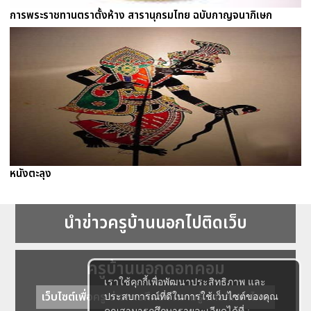
การพระราชทานตราตั้งห้าง สารานุกรมไทย ฉบับกาญจนาภิเษก
หนังตะลุง
นำข่าวครูบ้านนอกไปติดเว็บ
ครูบ้านนอกดอทคอม
เราใช้คุกกี้เพื่อพัฒนาประสิทธิภาพ และ
เว็บไซต์เพื่อครู ข่าวการศึกษา ความรู้ การศึกษาไทย
ประสบการณ์ที่ดีในการใช้เว็บไซต์ของคุณ