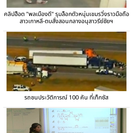
คลิปฮ็อต "พลเมืองดี" รุมล็อกตัวหนุ่มเขมรวิ่งราวมือถือ
สาวเกาหลี-ตบสั่งสอนกลางอนุสาวรีย์ชัยฯ
รถชนประวัติการณ์ 100 คัน ที่เท็กซัส