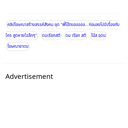
คลิปโฆษณาสร้างสรรค์สังคม ชุด "พี่โน๊ตขอออออ... ก่อนลงไปมีเรื่องกับ
ใคร สูดหายใจลึกๆ"
ดมเรียกสติ
ดม เรียก สติ
โน้ส อุดม
โฆษณายาดม
Advertisement