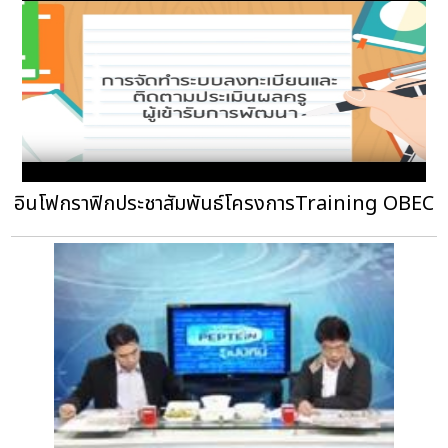
อินโฟกราฟิกประชาสัมพันธ์โครงการTraining OBEC