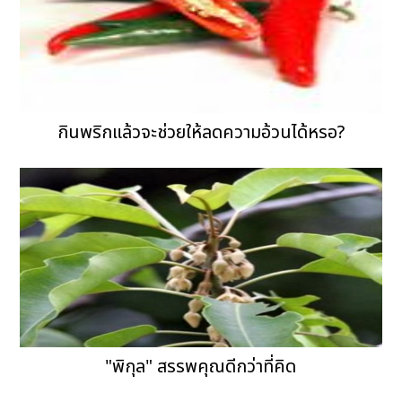
กินพริกแล้วจะช่วยให้ลดความอ้วนได้หรอ?
"พิกุล" สรรพคุณดีกว่าที่คิด