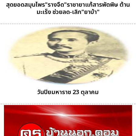
สุดยอดสมุนไพร"รางจืด"ราชายาแก้สารพัดพิษ ต้าน
มะเร็ง ช่วยลด-เลิก"ยาบ้า"
วันปิยมหาราช 23 ตุลาคม