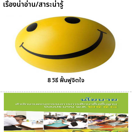
เรื่องน่าอ่าน/สาระน่ารู้
8 วิธี ฟื้นฟูจิตใจ