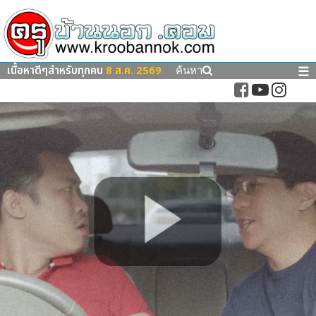
เนื้อหาดีๆสำหรับทุกคน
8 ส.ค. 2569
☰
ค้นหา