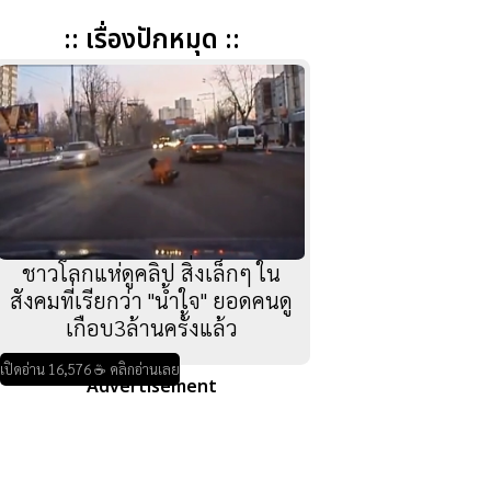
:: เรื่องปักหมุด ::
ชาวโลกแห่ดูคลิป สิ่งเล็กๆ ใน
สังคมที่เรียกว่า "น้ำใจ" ยอดคนดู
เกือบ3ล้านครั้งแล้ว
เปิดอ่าน 16,576 ☕ คลิกอ่านเลย
Advertisement