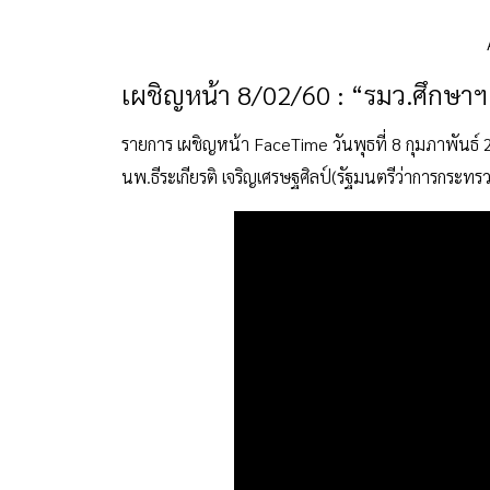
เผชิญหน้า 8/02/60 : “รมว.ศึกษา
รายการ เผชิญหน้า FaceTime วันพุธที่ 8 กุมภาพันธ์
นพ.ธีระเกียรติ เจริญเศรษฐศิลป์(รัฐมนตรีว่าการกระทร