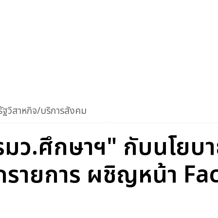
ัฐวิสาหกิจ/บริการสังคม
"รมว.ศึกษาฯ" กับนโยบ
ากรายการ ผชิญหน้า Fa