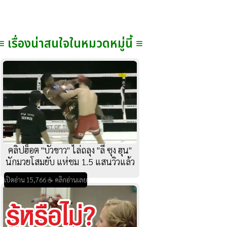
≡ เรื่องน่าสนใจในหมวดหมู่นี้ ≡
คลิปฮ็อต "บัวขาว" ไล่ถลุง "ลี ซุง ฮุน"
นักมวยโสมยับ แห่ชม 1.5 แสนวิวแล้ว
เปิดอ่าน 15,766 ☕ คลิกอ่านเลย