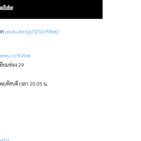
จาก
youtu.be/yg7QGDv58wQ
ews.co.th/live
เทียมช่อง 29
 พฤหัสบดี เวลา 20.05 น.
wsTV