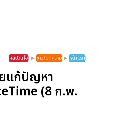
คลิปวิดีโอ
▶
ข่าว/บทความ
▶
หน้าแรก
ายแก้ปัญหา
ceTime (8 ก.พ.