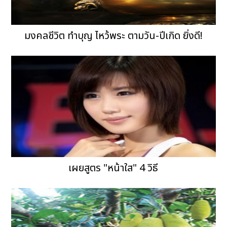
มงคลชีวิต ทำบุญ ไหว้พระ ตามวัน-ปีเกิด ยิ่งดี!
เผยสูตร "หน้าใส" 4 วิธี