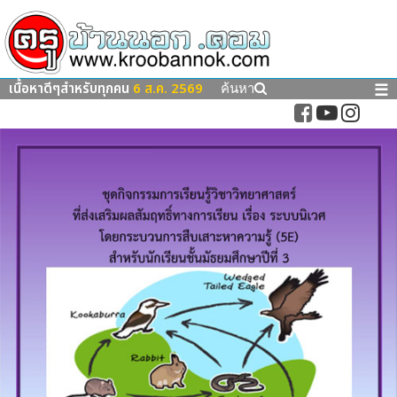
เนื้อหาดีๆสำหรับทุกคน
6 ส.ค. 2569
☰
ค้นหา