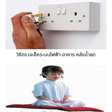
วิธีตรวจเช็คระบบไฟฟ้า-อาคาร หลังน้ำลด