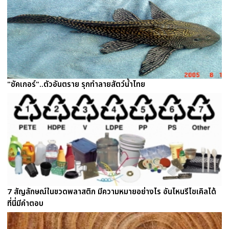
"ซัคเกอร์"..ตัวอันตราย รุกทำลายสัตว์น้ำไทย
7 สัญลักษณ์ในขวดพลาสติก มีความหมายอย่างไร อันไหนรีไซเคิลได้
ที่นี่มีคำตอบ