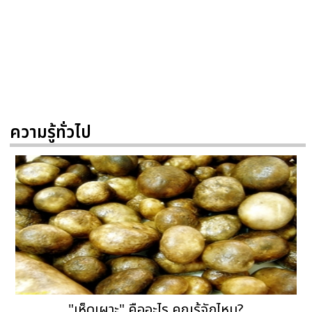
ความรู้ทั่วไป
"เห็ดเผาะ" คืออะไร คุณรู้จักไหม?