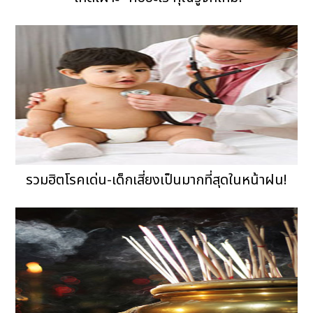
รวมฮิตโรคเด่น-เด็กเสี่ยงเป็นมากที่สุดในหน้าฝน!