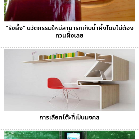
"รังผึ้ง" นวัตกรรมใหม่สามารถเก็บน้ำผึ้งโดยไม่ต้อง
กวนผึ้งเลย
การเลือกโต๊ะที่เป็นมงคล