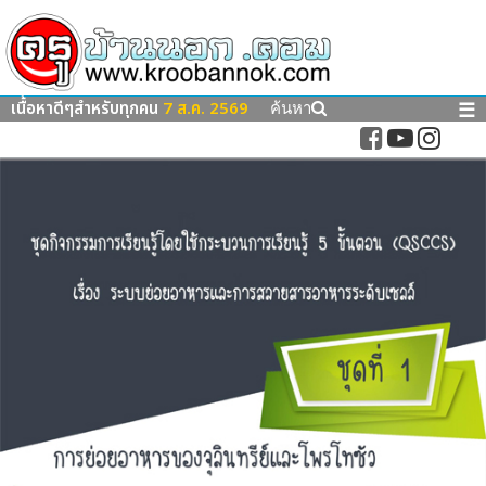
เนื้อหาดีๆสำหรับทุกคน
7 ส.ค. 2569
☰
ค้นหา