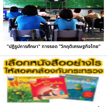
"ปฏิรูปการศึกษา" ทางรอด "วิกฤติเศรษฐกิจไทย"