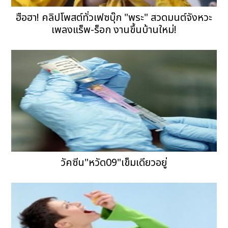
ฮือฮา! คลิปโพสต์ทั่วเฟซบุ๊ก "พระ" สวดมนต์จังหวะ
เพลงแร็พ-ร็อก งานขึ้นบ้านใหม่!
วัคซีน"หวัด09"เข็มเดียวอยู่