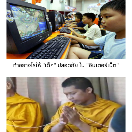
ทำอย่างไรให้ "เด็ก" ปลอดภัย ใน "อินเตอร์เน็ต"