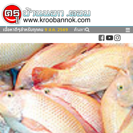
เนื้อหาดีๆสำหรับทุกคน
9 ส.ค. 2569
☰
ค้นหา