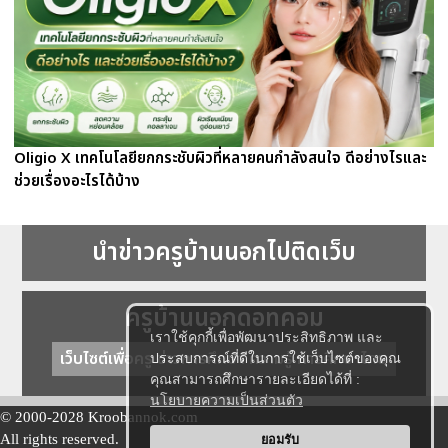
Oligio X เทคโนโลยียกกระชับผิวที่หลายคนกำลังสนใจ ดีอย่างไรและ
ช่วยเรื่องอะไรได้บ้าง
นำข่าวครูบ้านนอกไปติดเว็บ
ครูบ้านนอกดอทคอม
เราใช้คุกกี้เพื่อพัฒนาประสิทธิภาพ และ
เว็บไซต์เพื่อครู ข่าวการศึกษา ความรู้ การศึกษาไทย
ประสบการณ์ที่ดีในการใช้เว็บไซต์ของคุณ
คุณสามารถศึกษารายละเอียดได้ที่ :
นโยบายความเป็นส่วนตัว
© 2000-2028 Kroobannok.com
All rights reserved.
ยอมรับ