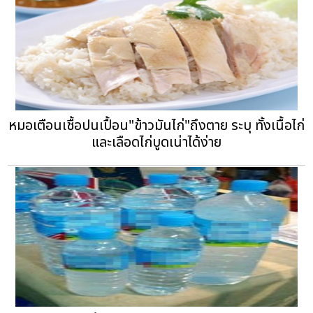
หมอเตือนเชื้อปนเปื้อน"ข้าวมันไก่"ถึงตาย ระบุ ทั้งเนื้อไก่
และเลือดไก่บูดเน่าได้ง่าย