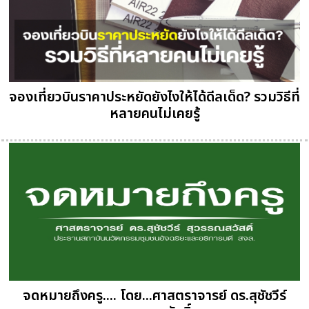
จองเที่ยวบินราคาประหยัดยังไงให้ได้ดีลเด็ด? รวมวิธีที่
หลายคนไม่เคยรู้
จดหมายถึงครู.... โดย...ศาสตราจารย์ ดร.สุชัชวีร์