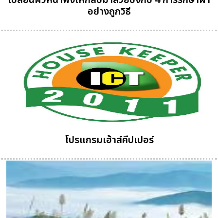
เปลี่ยนผิวหน้าพังให้กลับมาสวยปังกับ 4 การรักษาฝ้า
อย่างถูกวิธี
โปรแกรมเฮ้าส์คีปเปอร์