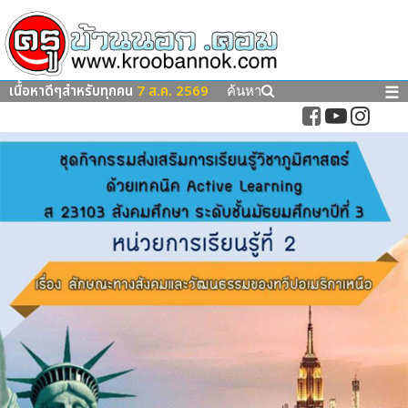
เนื้อหาดีๆสำหรับทุกคน
7 ส.ค. 2569
☰
ค้นหา