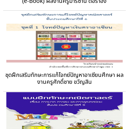
(e-Book) ผลงานครูมารีซาน ดือราฮิง
ชุดฝึกเสริมทักษะการแก้โจทย์ปัญหาอาเซียนศึกษา ผล
งานครูศักดิ์ชาย ขวัญสิน