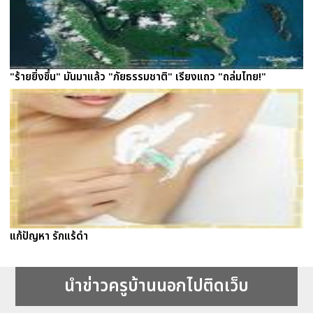
"ร้ายยิ่งขึ้น" มันมาแล้ว "ภัยธรรมชาติ" เรียงแถว "ถล่มไทย!"
แก้ปัญหา รักแร้ดำ
นำข่าวครูบ้านนอกไปติดเว็บ