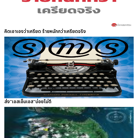
คิดเอาเองว่าเครียด ร้ายหนักกว่าเครียดจริง
ส่ง"เอสเอ็มเอส"บ่อยไม่ดี