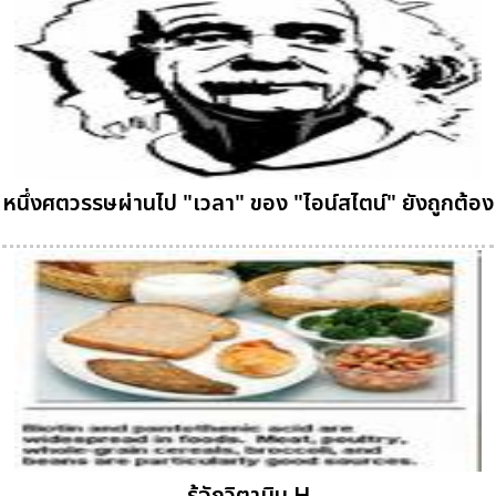
หนึ่งศตวรรษผ่านไป "เวลา" ของ "ไอน์สไตน์" ยังถูกต้อง