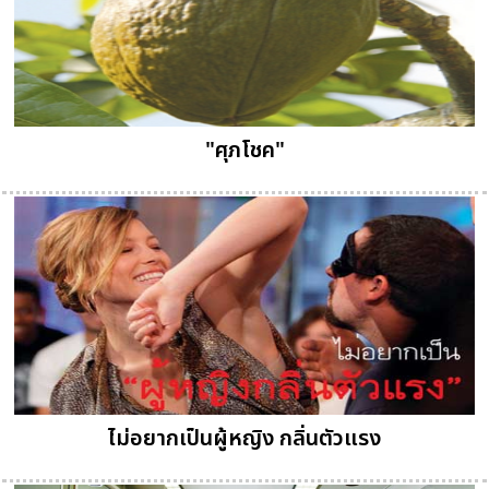
"ศุภโชค"
ไม่อยากเป็นผู้หญิง กลิ่นตัวแรง