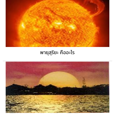
พายุสุริยะ คืออะไร