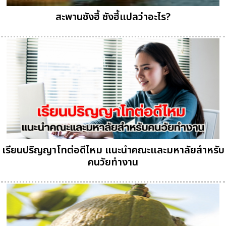
สะพานซังฮี้ ซังฮี้แปลว่าอะไร?
เรียนปริญญาโทต่อดีไหม แนะนำคณะและมหาลัยสำหรับ
คนวัยทำงาน