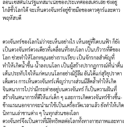
ลอนเซสตันในรัฐแทสมาเนียของประเทศออสเตรเลีย ซึ่งอยู่
ใกล้ขั้วโลกใต้ จะเห็นดวงจันทร์อยู่ซ้ายมือของดาวศุกร์และดาว
พฤหัสบดี
ดวงจันทร์ของโลกไม่ว่าจะเห็นอย่างไร เห็นอยู่ที่ใดบนฟ้า ก็ยัง
เป็นดวงจันทร์ดวงเดียวที่เคลื่อนที่รอบโลก เป็นบริวารที่ดีของ
โลก ช่วยทำให้โลกหมุนอย่างราบเรียบ เป็นจักรกลสำคัญที่
ทำให้เกิดน้ำขึ้น-น้ำลงบนโลก เป็นผู้สร้างปรากฏการณ์ที่น่าตื่น
เต้นประทับใจให้แก่คนบนโลกอย่างมิรู้ลืม อันได้แก่สุริยุปราคา
เต็มดวง การเห็นดวงจันทร์เพ็ญว่าบางส่วนมีสีคล้ำทำให้เกิด
จินตนาการไปว่ามีกระต่ายอยู่บนดวงจันทร์ ก็เป็นความฝันที่
สร้างจินตนาการที่ดีให้แก่เด็ก ๆ และการเกิดดวงจันทร์ข้างขึ้น-
ข้างแรมนอกจากจะนำมาใช้เป็นเครื่องวัดเวลาแล้ว ยังทำให้เกิด
นิทานเล่าขานต่าง ๆ ในทุกส่วนของโลก
ดวงจันทร์จึงเป็นดาวที่มีอิทธิพลต่อโลกทั้งทางกายภาพและทาง