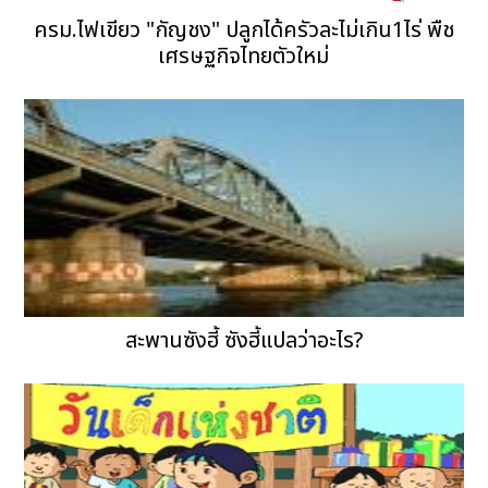
ครม.ไฟเขียว "กัญชง" ปลูกได้ครัวละไม่เกิน1ไร่ พืช
เศรษฐกิจไทยตัวใหม่
สะพานซังฮี้ ซังฮี้แปลว่าอะไร?