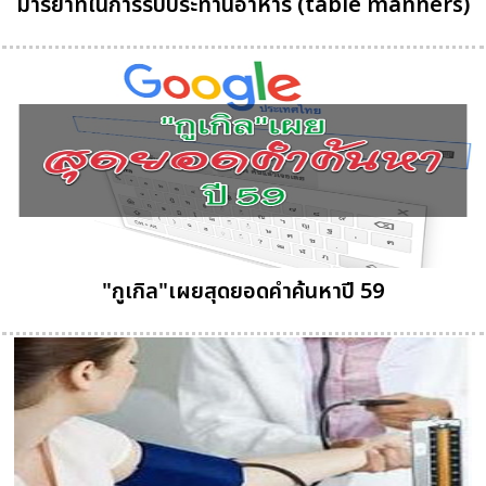
มารยาทในการรับประทานอาหาร (table manners)
"กูเกิล"เผยสุดยอดคำค้นหาปี 59