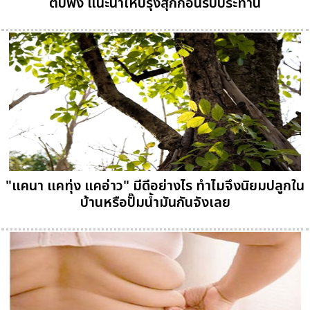
ตับพัง แนะนำให้ปรุงสุกก่อนรับประทาน
"แคนา แคทุ่ง แคอ่าว" มีดีอย่างไร ทำไมจึงนิยมปลูกใน
บ้านหรือปั๊มน้ำมันกันจังเลย