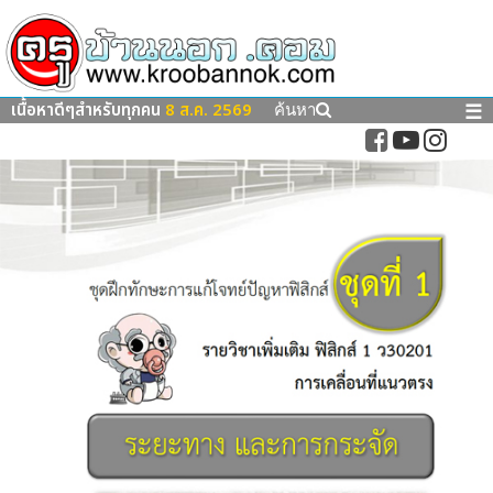
เนื้อหาดีๆสำหรับทุกคน
8 ส.ค. 2569
☰
ค้นหา