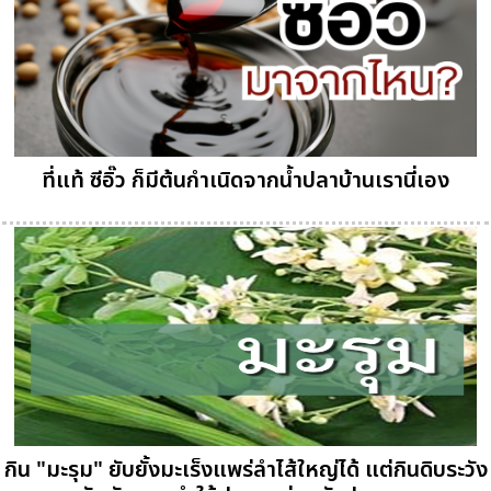
ที่แท้ ซีอิ๊ว ก็มีต้นกำเนิดจากน้ำปลาบ้านเรานี่เอง
กิน "มะรุม" ยับยั้งมะเร็งแพร่ลำไส้ใหญ่ได้ แต่กินดิบระวัง