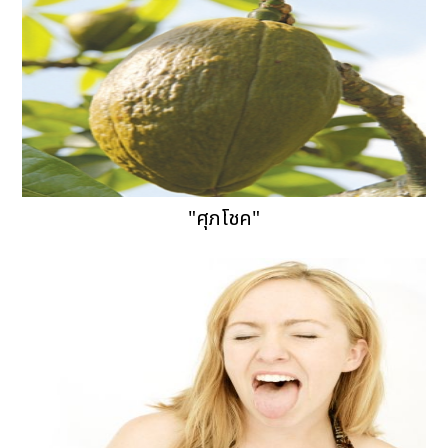
"ศุภโชค"