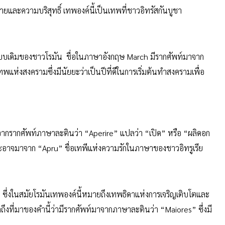
เทพปกรณัมโรมันที่มีนามว่า “Februus” (มีชื่อเรียกที่เก่าแก่กว่าคือ
ยและความบริสุทธิ์ เทพองค์นี้เป็นเทพที่ชาวอิทรัสกันบูชา
ปแบบเดิมของชาวโรมัน ชื่อในภาษาอังกฤษ March มีรากศัพท์มาจาก
ห่งสงครามซึ่งมีนัยยะว่าเป็นปีที่ดีในการเริ่มต้นทำสงครามเพื่อ
จากรากศัพท์ภาษาละตินว่า “Aperire” แปลว่า “เปิด” หรือ “ผลิดอก
ละอาจมาจาก “Apru” ชื่อเทพีแห่งความรักในภาษาของชาวอิทรูเรีย
aia” ซึ่งในสมัยโรมันเทพองค์นี้หมายถึงเทพธิดาแห่งการเจริญเติบโตและ