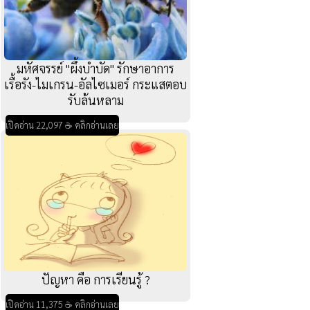
มหัศจรรย์ "ผึ้งบำบัด" รักษาอาการ
เรื้อรัง-ไมเกรน-อัลไซเมอร์ กระแสตอบ
รับล้นหลาม
เปิดอ่าน 22,097 ☕ คลิกอ่านเลย