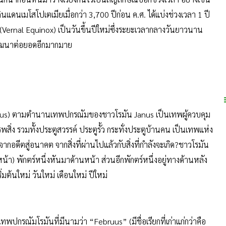
ูปฏิทินมาตั้งแต่ก่อนที่จะรู้จักการประดิษฐ์ตัวอักษรโดยการสังเกตจาก
ก็นำก้อนหินมาวางเรียงกันไว้เป็นสัญลักษณ์บอกช่วงเวลา อย่างเช่น
นแดนเมโสโปเตเมียเมื่อกว่า 3,700 ปีก่อน ค.ศ. ได้แบ่งช่วงเวลา 1 ปี
 (Vernal Equinox) เป็นวันขึ้นปีใหม่ซึ่งระยะเวลากลางวันยาวนาน
ปพัฒนาต่อยอดอีกมากมาย
anuarius) ตามตำนานเทพปกรณัมของชาวโรมัน Janus เป็นเทพผู้ควบคุม
รรพสิ่ง รวมทั้งประตูสวรรค์ ประตูรั้ว กระทั่งประตูบ้านคน เป็นเทพแห่ง
ากอดีตสู่อนาคต จากสิ่งที่ผ่านไปแล้วกับสิ่งที่กำลังจะเกิด?ชาวโรมัน
า) พักตร์หนึ่งหันมาด้านหน้า ส่วนอีกพักตร์หนึ่งอยู่ทางด้านหลัง
่มต้นใหม่ วันใหม่ เดือนใหม่ ปีใหม่