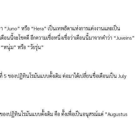
ถึงที่มาของคำนี้ว่ามีรากศัพท์มาจากภาษาละตินว่า “Maiores” ซึ่งมี
ว่า “Juno” หรือ “Hera” เป็นเทพธิดาแห่งการแต่งงานและเป็น
ือนนี้จะโชคดี อีกความเชื่อหนึ่งเชื่อว่าเดือนนี้มาจากคำว่า “Juveins”
หนุ่ม” หรือ “วัยรุ่น”
ี่ 5 ของปฏิทินโรมันแบบดั้งเดิม ต่อมาได้เปลี่ยนชื่อเดือนเป็น July
6 ของปฏิทินโรมันแบบดั้งเดิม คือ ตั้งเพื่อเป็นอนุสรณ์แด่ ”Augustus