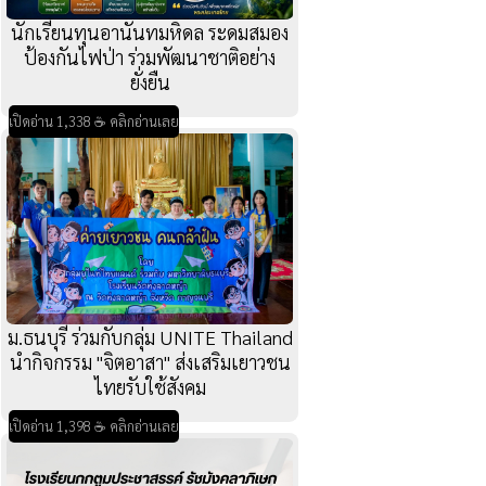
นักเรียนทุนอานันทมหิดล ระดมสมอง
ป้องกันไฟป่า ร่วมพัฒนาชาติอย่าง
ยั่งยืน
เปิดอ่าน 1,338 ☕ คลิกอ่านเลย
ม.ธนบุรี ร่วมกับกลุ่ม UNITE Thailand
นำกิจกรรม "จิตอาสา" ส่งเสริมเยาวชน
ไทยรับใช้สังคม
เปิดอ่าน 1,398 ☕ คลิกอ่านเลย