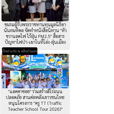
ชมรมผู้รับพระราชทานทุนมูลนิธิอา
นันทมหิดล จัดทำหนังสือนิทาน "หัว
ขวานลดไฟ ไร้ฝุ่น PM2.5" สื่อสาร
ปัญหาไฟป่า-เผาในที่โล่ง-ฝุ่นเมือง
เปิดอ่าน 80 ☕ คลิกอ่านเลย
"แลคตาซอย" ร่วมสร้างฮีโร่ถนน
ปลอดภัย สานต่อพลังเยาวชนไทย
หนุนโครงการ "ครู TT (Traffic
Teacher School Tour 2026)"