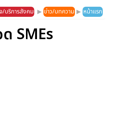
ิจ/บริการสังคม
▶
ข่าว/บทความ
▶
หน้าแรก
ยอด SMEs