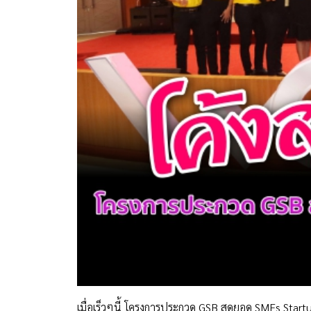
เมื่อเร็วๆนี้ โครงการประกวด GSB สุดยอด SMEs Start