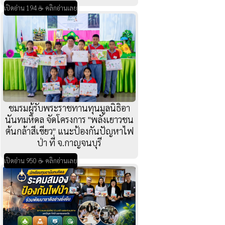
เปิดอ่าน 194 ☕ คลิกอ่านเลย
ชมรมผู้รับพระราชทานทุนมูลนิธิอา
นันทมหิดล จัดโครงการ "พลังเยาวชน
ต้นกล้าสีเขียว" แนะป้องกันปัญหาไฟ
ป่า ที่ จ.กาญจนบุรี
เปิดอ่าน 950 ☕ คลิกอ่านเลย