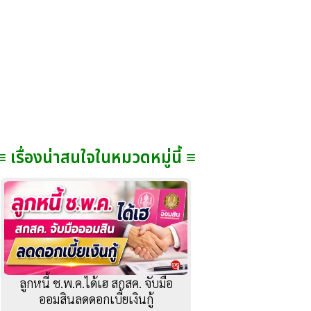
≡ เรื่องน่าสนใจในหมวดหมู่นี้ ≡
ลูกหนี้ ช.พ.ค.ได้เฮ สกสค. จับมือ
ออมสินลดดอกเบี้ยเงินกู้