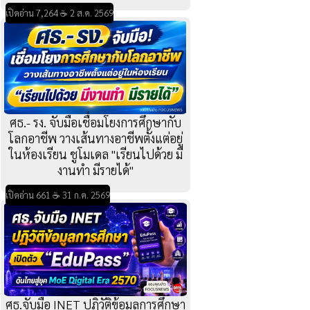
เปิดอ่าน 7,264 ☕ 2 ส.ค. 2569
ศธ.- รง. จับมือเชื่อมโยงการศึกษากับ
โลกอาชีพ วางเส้นทางอาชีพตั้งแต่อยู่
ในห้องเรียน ชูโมเดล "เรียนไปด้วย มี
งานทำ มีรายได้"
เปิดอ่าน 661 ☕ 31 ก.ค. 2569
ศธ.จับมือ INET ปฏิวัติข้อมูลการศึกษา