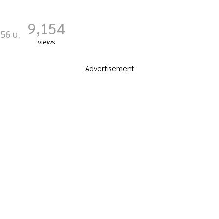
9,154
:56 น.
views
Advertisement