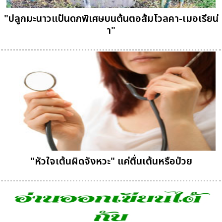
"ปลูกมะนาวแป้นดกพิเศษบนต้นตอส้มโวลคา-เมอเรียน่
า"
"หัวใจเต้นผิดจังหวะ" แค่ตื่นเต้นหรือป่วย