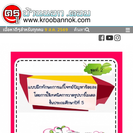
เนื้อหาดีๆสำหรับทุกคน
9 ส.ค. 2569
☰
ค้นหา