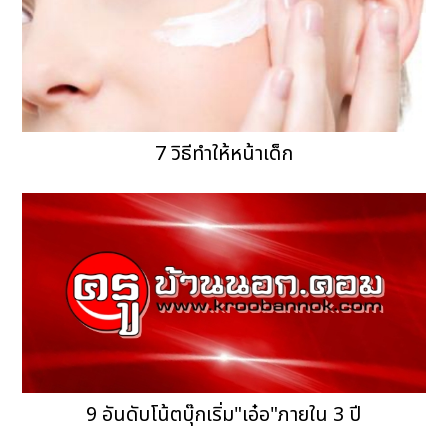
7 วิธีทำให้หน้าเด็ก
9 อันดับโน้ตบุ๊กเริ่ม"เอ๋อ"ภายใน 3 ปี