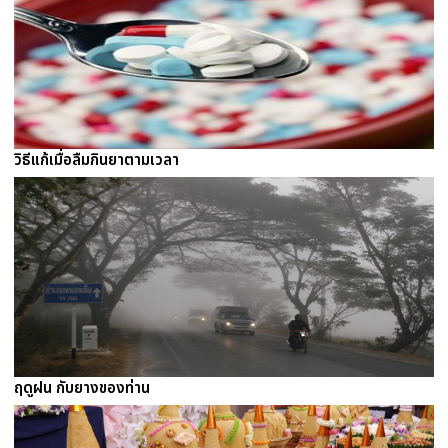
วิธีแก้เมื่อลืมกินยาตามเวลา
ฤดูฝน กับยางของท่าน