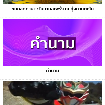
ชมดอกทานตะวันบานสะพรั่ง ณ ทุ่งทานตะวัน
คำนาม