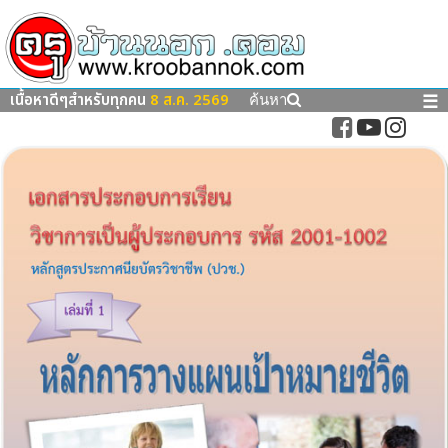
เนื้อหาดีๆสำหรับทุกคน
8 ส.ค. 2569
☰
ค้นหา