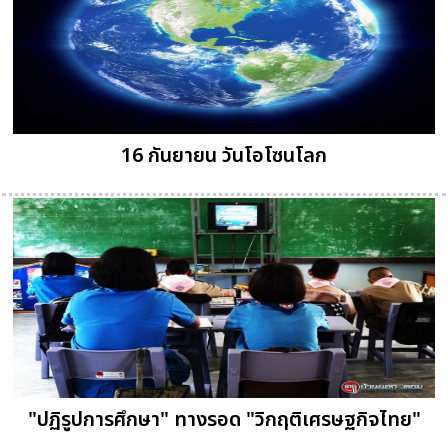
16 กันยายน วันโอโซนโลก
"ปฏิรูปการศึกษา" ทางรอด "วิกฤติเศรษฐกิจไทย"