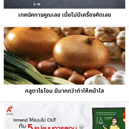
เทคนิคการคูณเลข เมื่อไม่มีเครื่องคิดเลข
กลูตาไธโอน มีมากกว่าทำให้หน้าใส