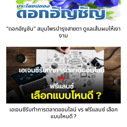
"ดอกอัญชัน" สมุนไพรบำรุงสายตา ดูแลเส้นผมให้เงา
งาม
เอเจนซีรับทำการตลาดออนไลน์ vs ฟรีแลนซ์ เลือก
แบบไหนดี ?