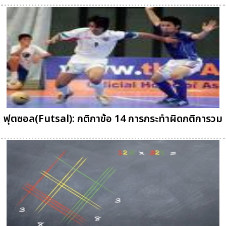
ฟุตซอล(Futsal): กติกาข้อ 14 การกระทำผิดกติการวม