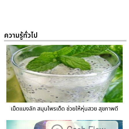
ความรู้ทั่วไป
เม็ดแมงลัก สมุนไพรเด็ด ช่วยให้หุ่นสวย สุขภาพดี