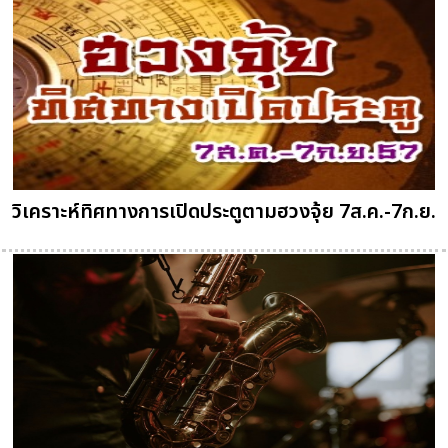
วิเคราะห์ทิศทางการเปิดประตูตามฮวงจุ้ย 7ส.ค.-7ก.ย.