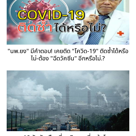
"นพ.ยง" มีคำตอบ! เคยติด "โควิด-19" ติดซ้ำได้หรือ
ไม่-ต้อง "ฉีดวัคซีน" อีกหรือไม่.?