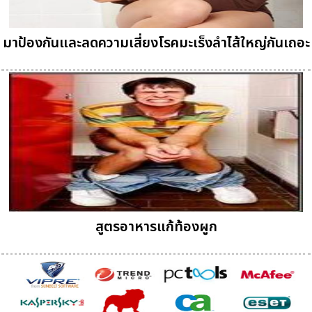
มาป้องกันและลดความเสี่ยงโรคมะเร็งลำไส้ใหญ่กันเถอะ
สูตรอาหารแก้ท้องผูก