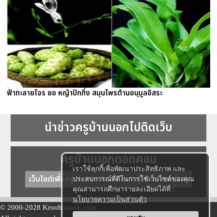
ฟ้าทะลายโจร ยอ หญ้าปักกิ่ง สมุนไพรต้านอนุมูลอิสระ
นำข่าวครูบ้านนอกไปติดเว็บ
ครูบ้านนอกดอทคอม
เราใช้คุกกี้เพื่อพัฒนาประสิทธิภาพ และ
เว็บไซต์เพื่อครู ข่าวการศึกษา ความรู้ การศึกษาไทย
ประสบการณ์ที่ดีในการใช้เว็บไซต์ของคุณ
คุณสามารถศึกษารายละเอียดได้ที่ :
นโยบายความเป็นส่วนตัว
© 2000-2028 Kroobannok.com