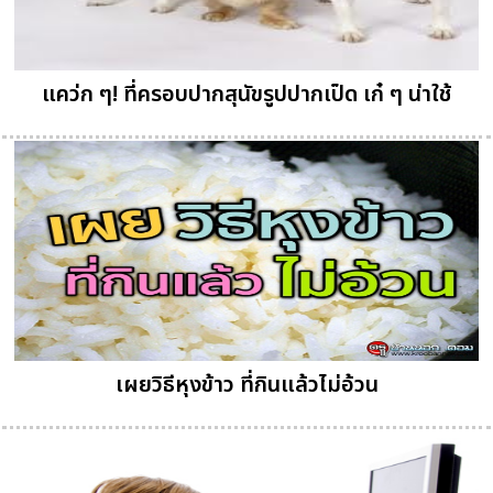
แคว่ก ๆ! ที่ครอบปากสุนัขรูปปากเป็ด เก๋ ๆ น่าใช้
เผยวิธีหุงข้าว ที่กินแล้วไม่อ้วน