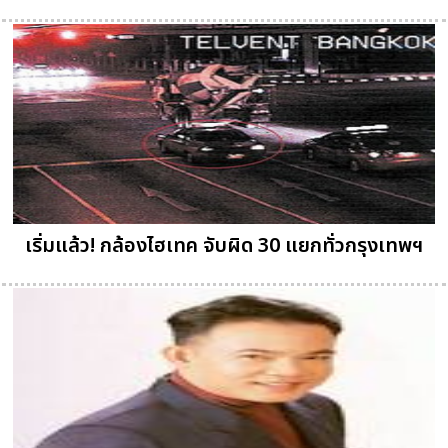
เริ่มแล้ว! กล้องไฮเทค จับผิด 30 แยกทั่วกรุงเทพฯ