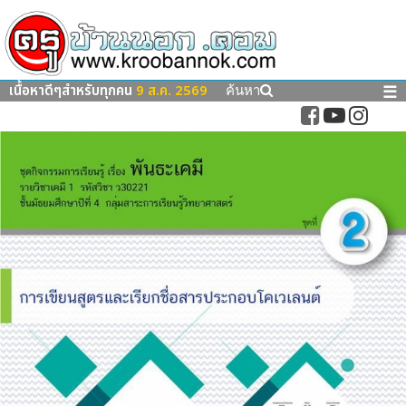
เนื้อหาดีๆสำหรับทุกคน
9 ส.ค. 2569
☰
ค้นหา