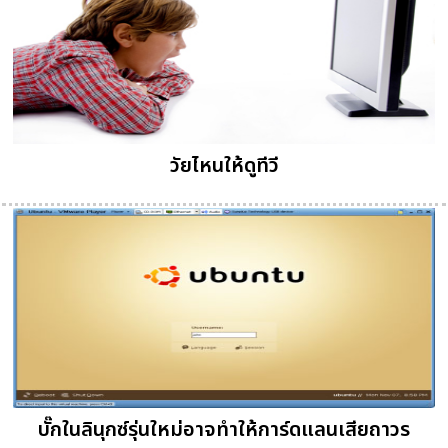
วัยไหนให้ดูทีวี
บั๊กในลินุกซ์รุ่นใหม่อาจทำให้การ์ดแลนเสียถาวร