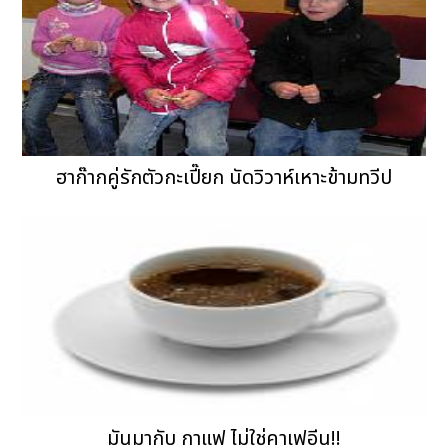
ฮาก๊ากคู่รักตัวกะเปี๊ยก นัดวิวาห์เหาะข้ามทวีป
มันมากับ กาแฟ ไม่ใช่คาเฟอีน!!