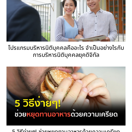
โปรแกรมบริหารนิติบุคคลคืออะไร จำเป็นอย่างไรกับ
การบริหารนิติบุคคลยุคดิจิทัล