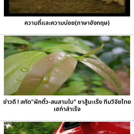
ความถี่และความบ่อย(ภาษาอังกฤษ)
ข่าวดี ! สกัด"ผักติ้ว-สนสามใบ" ยาสู้มะเร็ง ทีมวิจัยไทย
เฮทำสำเร็จ