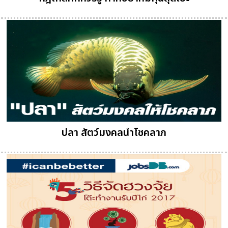
ปลา สัตว์มงคลนำโชคลาภ