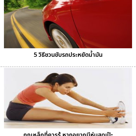
5 วิธีชวนขับรถประหยัดน้ำมัน
กฎเหล็กที่ควรรู้ หากอยากมีหุ่นสุดเป๊ะ