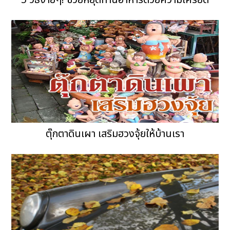
5 วิธีง่ายๆ! ช่วยหยุดทานอาหารด้วยความเครียด
ตุ๊กตาดินเผา เสริมฮวงจุ้ยให้บ้านเรา