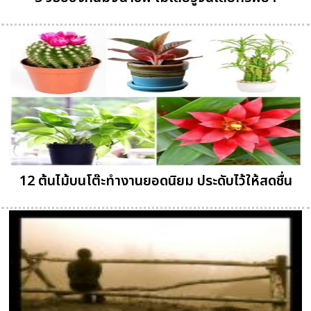
12 ต้นไม้บนโต๊ะทำงานยอดนิยม ประดับไว้ให้สดชื่น