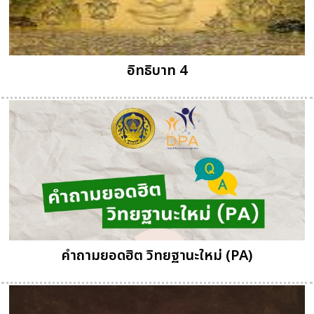
อิทธิบาท 4
คำถามยอดฮิต วิทยฐานะใหม่ (PA)