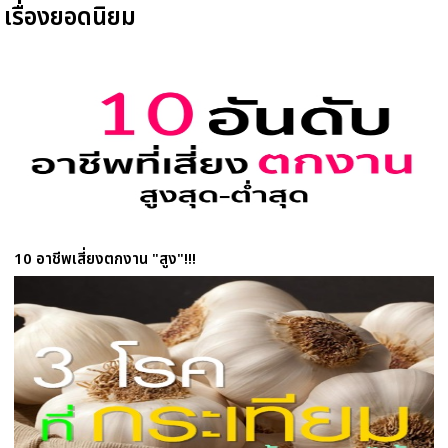
เรื่องยอดนิยม
10 อาชีพเสี่ยงตกงาน "สูง"!!!