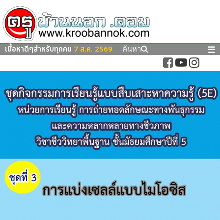
เนื้อหาดีๆสำหรับทุกคน
7 ส.ค. 2569
☰
ค้นหา