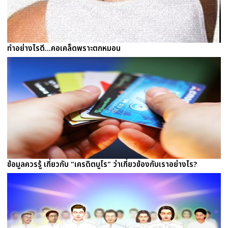
ทำอย่างไรดี...คอเคล็ดพราะตกหมอน
ข้อมูลควรรู้ เกี่ยวกับ "เครดิตบูโร" ว่าเกี่ยวข้องกับเราอย่างไร?