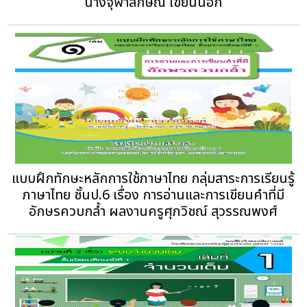
นางจุฬาลักษณ์ เขียนนอก
แบบฝึกทักษะหลักการใช้ภาษาไทย กลุ่มสาระการเรียนรู้
ภาษาไทย ชั้นป.6 เรื่อง การอ่านและการเขียนคำที่มี
อักษรควบกล้ำ ผลงานครูศุภวิชณ์ สุวรรณพงศ์