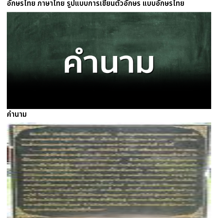
อักษรไทย ภาษาไทย รูปแบบการเขียนตัวอักษร แบบอักษรไทย
คํานาม