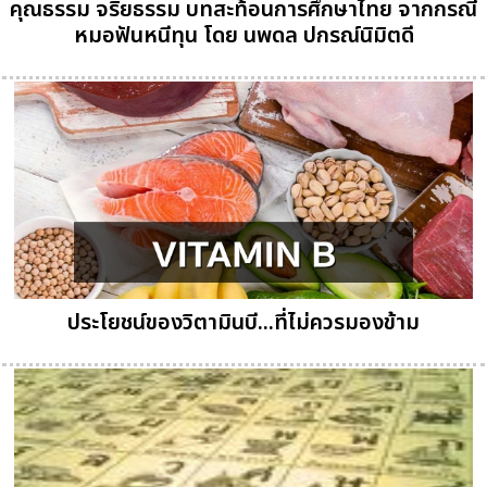
คุณธรรม จริยธรรม บทสะท้อนการศึกษาไทย จากกรณี
หมอฟันหนีทุน โดย นพดล ปกรณ์นิมิตดี
ประโยชน์ของวิตามินบี...ที่ไม่ควรมองข้าม