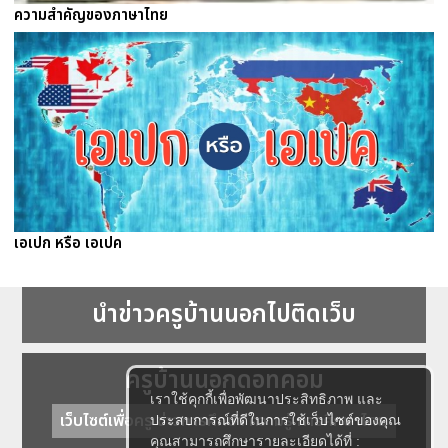
ความสำคัญของภาษาไทย
เอเปก หรือ เอเปค
นำข่าวครูบ้านนอกไปติดเว็บ
ครูบ้านนอกดอทคอม
เราใช้คุกกี้เพื่อพัฒนาประสิทธิภาพ และ
เว็บไซต์เพื่อครู ข่าวการศึกษา ความรู้ การศึกษาไทย
ประสบการณ์ที่ดีในการใช้เว็บไซต์ของคุณ
คุณสามารถศึกษารายละเอียดได้ที่ :