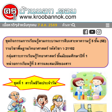
เนื้อหาดีๆสำหรับทุกคน
7 ส.ค. 2569
☰
ค้นหา