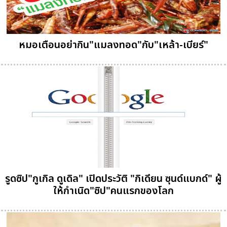
หมอเตือนอย่ากิน"แมลงทอด"กับ"เหล้า-เบียร์"
รูดซิป"กูเกิล ดูเดิล" เปิดประวัติ "กิเดียน ซุนด์แบกด์" ผู้
ให้กำเนิด"ซิป"คนแรกของโลก