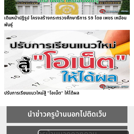
เดินหน้าปฏิรูป โครงสร้างกระทรวงศึกษาธิการ 59 โดย เพชร เหมือน
พันธุ์
ปรับการเรียนแนวใหม่สู้ "โอเน็ต" ให้ได้ผล
นำข่าวครูบ้านนอกไปติดเว็บ