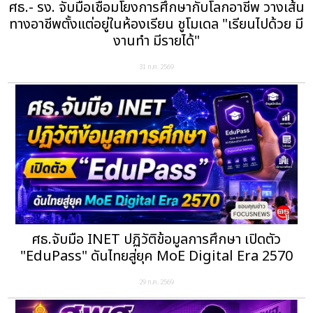
ศธ.- รง. จับมือเชื่อมโยงการศึกษากับโลกอาชีพ วางเส้น
ทางอาชีพตั้งแต่อยู่ในห้องเรียน ชูโมเดล "เรียนไปด้วย มี
งานทำ มีรายได้"
31 ก.ค. 2569
ศธ.จับมือ INET ปฏิวัติข้อมูลการศึกษา เปิดตัว
"EduPass" ดันไทยสู่ยุค MoE Digital Era 2570
29 ก.ค. 2569