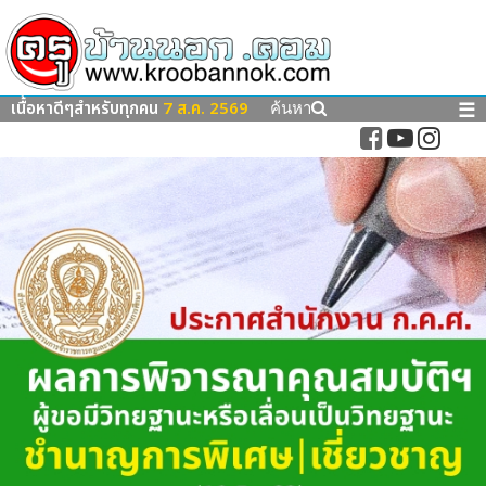
เนื้อหาดีๆสำหรับทุกคน
7 ส.ค. 2569
☰
ค้นหา