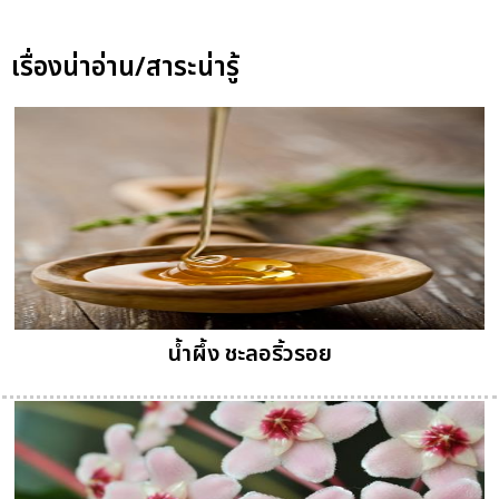
เรื่องน่าอ่าน/สาระน่ารู้
น้ำผึ้ง ชะลอริ้วรอย