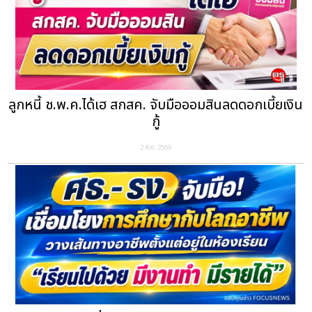
ลูกหนี้ ช.พ.ค.ได้เฮ สกสค. จับมือออมสินลดดอกเบี้ยเงิน
กู้
2 ส.ค. 2569