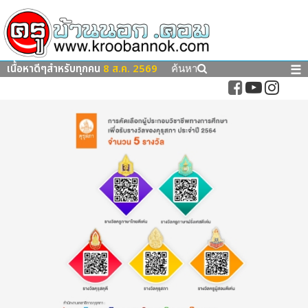
เนื้อหาดีๆสำหรับทุกคน
8 ส.ค. 2569
☰
ค้นหา