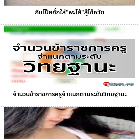
กินโป๊ยกั้กใส่"พะโล้"สู้ไข้หวัด
จำนวนข้าราชการครูจำแนกตามระดับวิทยฐานะ