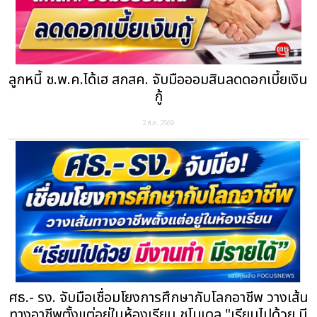
ลูกหนี้ ช.พ.ค.ได้เฮ สกสค. จับมือออมสินลดดอกเบี้ยเงิน
กู้
2 ส.ค. 2569
ศธ.- รง. จับมือเชื่อมโยงการศึกษากับโลกอาชีพ วางเส้น
ทางอาชีพตั้งแต่อยู่ในห้องเรียน ชูโมเดล "เรียนไปด้วย มี