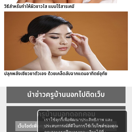
วิธีสำหรับทำให้ผิวขาวใส แบบไร้สารเคมี
ปลุกพลังเยียวยาตัวเอง ด้วยเคล็ดลับจากแดนอาทิตย์อุทัย
นำข่าวครูบ้านนอกไปติดเว็บ
ครูบ้านนอกดอทคอม
เราใช้คุกกี้เพื่อพัฒนาประสิทธิภาพ และ
เว็บไซต์เพื่อครู ข่าวการศึกษา ความรู้ การศึกษาไทย
ประสบการณ์ที่ดีในการใช้เว็บไซต์ของคุณ