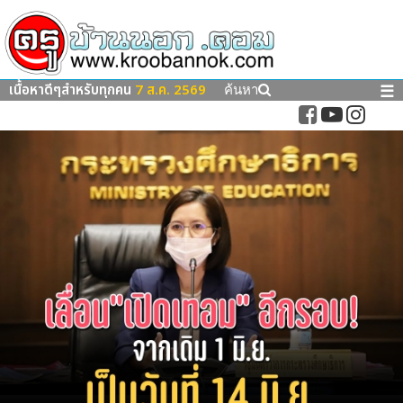
เนื้อหาดีๆสำหรับทุกคน
7 ส.ค. 2569
☰
ค้นหา