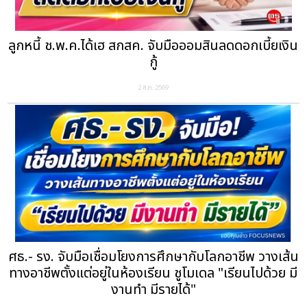
ลูกหนี้ ช.พ.ค.ได้เฮ สกสค. จับมือออมสินลดดอกเบี้ยเงิน
กู้
2 ส.ค. 2569
ศธ.- รง. จับมือเชื่อมโยงการศึกษากับโลกอาชีพ วางเส้น
ทางอาชีพตั้งแต่อยู่ในห้องเรียน ชูโมเดล "เรียนไปด้วย มี
งานทำ มีรายได้"