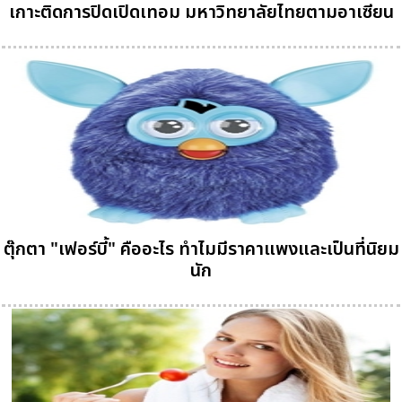
เกาะติดการปิดเปิดเทอม มหาวิทยาลัยไทยตามอาเซียน
ตุ๊กตา "เฟอร์บี้" คืออะไร ทำไมมีราคาแพงและเป็นที่นิยม
นัก