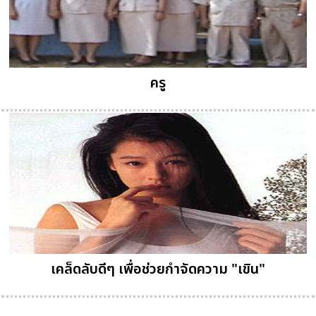
ครู
เคล็ดลับดีๆ เพื่อช่วยกำจัดความ "เขิน"