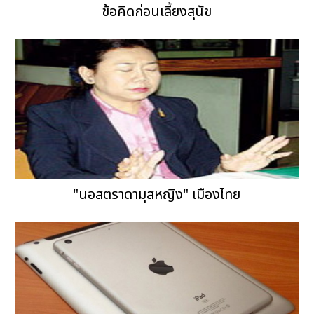
ข้อคิดก่อนเลี้ยงสุนัข
"นอสตราดามุสหญิง" เมืองไทย