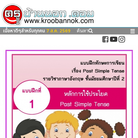
เนื้อหาดีๆสำหรับทุกคน
7 ส.ค. 2569
☰
ค้นหา