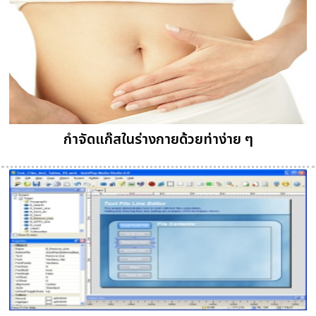
กำจัดแก๊สในร่างกายด้วยท่าง่าย ๆ