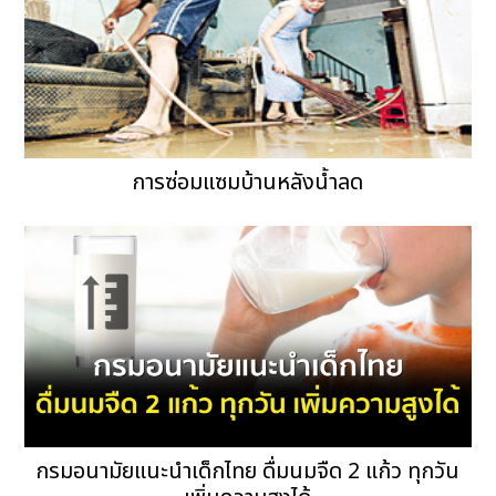
การซ่อมแซมบ้านหลังน้ำลด
กรมอนามัยแนะนำเด็กไทย ดื่มนมจืด 2 แก้ว ทุกวัน