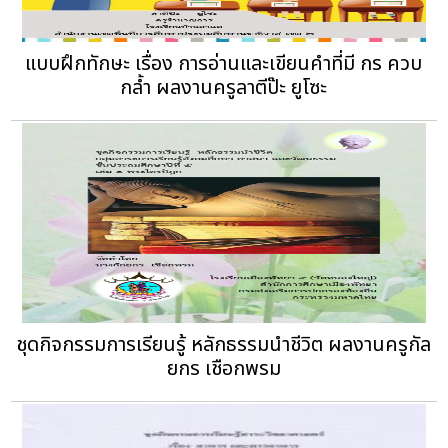
แบบฝึกทักษะ เรื่อง การอ่านและเขียนคำที่มี กร ควบ
กล้ำ ผลงานครูลาตีป๊ะ ยูโซะ
ชุดกิจกรรมการเรียนรู้ หลักธรรมนำชีวิต ผลงานครูกัล
ยกร เชือกพรม