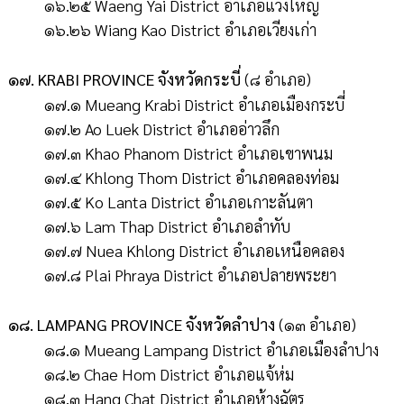
๑๖.๒๕ Waeng Yai District อำเภอแวงใหญ่
๑๖.๒๖ Wiang Kao District อำเภอเวียงเก่า
๑๗. KRABI PROVINCE จังหวัดกระบี่
(๘ อำเภอ)
๑๗.๑ Mueang Krabi District อำเภอเมืองกระบี่
๑๗.๒ Ao Luek District อำเภออ่าวลึก
๑๗.๓ Khao Phanom District อำเภอเขาพนม
๑๗.๔ Khlong Thom District อำเภอคลองท่อม
๑๗.๕ Ko Lanta District อำเภอเกาะลันตา
๑๗.๖ Lam Thap District อำเภอลำทับ
๑๗.๗ Nuea Khlong District อำเภอเหนือคลอง
๑๗.๘ Plai Phraya District อำเภอปลายพระยา
๑๘. LAMPANG PROVINCE จังหวัดลำปาง
(๑๓ อำเภอ)
๑๘.๑ Mueang Lampang District อำเภอเมืองลำปาง
๑๘.๒ Chae Hom District อำเภอแจ้ห่ม
๑๘.๓ Hang Chat District อำเภอห้างฉัตร