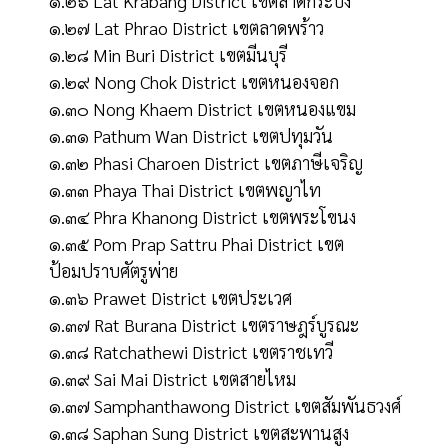
๑.๒๖ Lat Krabang District เขตลาดกระบัง
๑.๒๗ Lat Phrao District เขตลาดพร้าว
๑.๒๘ Min Buri District เขตมีนบุรี
๑.๒๙ Nong Chok District เขตหนองจอก
๑.๓๐ Nong Khaem District เขตหนองแขม
๑.๓๑ Pathum Wan District เขตปทุมวัน
๑.๓๒ Phasi Charoen District เขตภาษีเจริญ
๑.๓๓ Phaya Thai District เขตพญาไท
๑.๓๔ Phra Khanong District เขตพระโขนง
๑.๓๕ Pom Prap Sattru Phai District เขต
ป้อมปราบศัตรูพ่าย
๑.๓๖ Prawet District เขตประเวศ
๑.๓๗ Rat Burana District เขตราษฎร์บูรณะ
๑.๓๘ Ratchathewi District เขตราชเทวี
๑.๓๙ Sai Mai District เขตสายไหม
๑.๓๗ Samphanthawong District เขตสัมพันธวงศ์
๑.๓๘ Saphan Sung District เขตสะพานสูง