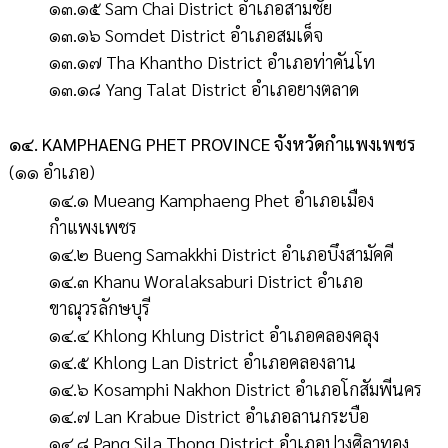
๑๓.๑๕ Sam Chai District อำเภอสามชัย
๑๓.๑๖ Somdet District อำเภอสมเด็จ
๑๓.๑๗ Tha Khantho District อำเภอท่าคันโท
๑๓.๑๘ Yang Talat District อำเภอยางตลาด
๑๔. KAMPHAENG PHET PROVINCE จังหวัดกำแพงเพชร
(๑๑ อำเภอ)
๑๔.๑ Mueang Kamphaeng Phet อำเภอเมือง
กำแพงเพชร
๑๔.๒ Bueng Samakkhi District อำเภอบึงสามัคคี
๑๔.๓ Khanu Woralaksaburi District อำเภอ
ขาณุวรลักษบุรี
๑๔.๔ Khlong Khlung District อำเภอคลองคลุง
๑๔.๕ Khlong Lan District อำเภอคลองลาน
๑๔.๖ Kosamphi Nakhon District อำเภอโกสัมพีนคร
๑๔.๗ Lan Krabue District อำเภอลานกระบือ
๑๔.๘ Pang Sila Thong District อำเภอปางศิลาทอง