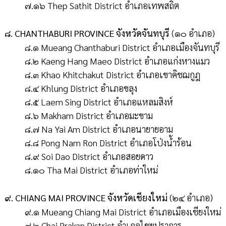
๗.๑๖ Thep Sathit District อำเภอเทพสถิต
๘. CHANTHABURI PROVINCE จังหวัดจันทบุรี
(๑๐ อำเภอ)
๘.๑ Mueang Chanthaburi District อำเภอเมืองจันทบุรี
๘.๒ Kaeng Hang Maeo District อำเภอแก่งหางแมว
๘.๓ Khao Khitchakut District อำเภอเขาคิชฌกูฎ
๘.๔ Khlung District อำเภอขลุง
๘.๕ Laem Sing District อำเภอแหลมสิงห์
๘.๖ Makham District อำเภอมะขาม
๘.๗ Na Yai Am District อำเภอนายายอาม
๘.๘ Pong Nam Ron District อำเภอโป่งน้ำร้อน
๘.๙ Soi Dao District อำเภอสอยดาว
๘.๑๐ Tha Mai District อำเภอท่าใหม่
๙. CHIANG MAI PROVINCE จังหวัดเชียงใหม่
(๒๔ อำเภอ)
๙.๑ Mueang Chiang Mai District อำเภอเมืองเชียงใหม่
๙.๒ Chai Prakan District อำเภอไชยปราการ