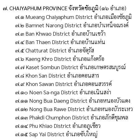
๗. CHAIYAPHUM PROVINCE จังหวัดชัยภูมิ
(๑๖ อำเภอ)
๗.๑ Mueang Chaiyaphum District อำเภอเมืองชัยภูมิ
๗.๒ Bamnet Narong District อำเภอบำเหน็จณรงค์
๗.๓ Ban Khwao District อำเภอบ้านเขว้า
๗.๔ Ban Thaen District อำเภอบ้านแท่น
๗.๕ Chatturat District อำเภอจัตุรัส
๗.๖ Kaeng Khro District อำเภอแก้งคร้อ
๗.๗ Kaset Sombun District อำเภอเกษตรสมบูรณ์
๗.๘ Khon San District อำเภอคอนสาร
๗.๙ Khon Sawan District อำเภอคอนสวรรค์
๗.๑๐ Noen Sa-nga District อำเภอเนินสง่า
๗.๑๑ Nong Bua Daeng District อำเภอหนองบัวแดง
๗.๑๒ Nong Bua Rawe District อำเภอหนองบัวระเหว
๗.๑๓ Phakdi Chumphon District อำเภอภักดีชุมพล
๗.๑๔ Phu Khiao District อำเภอภูเขียว
๗.๑๕ Sap Yai District อำเภอซับใหญ่