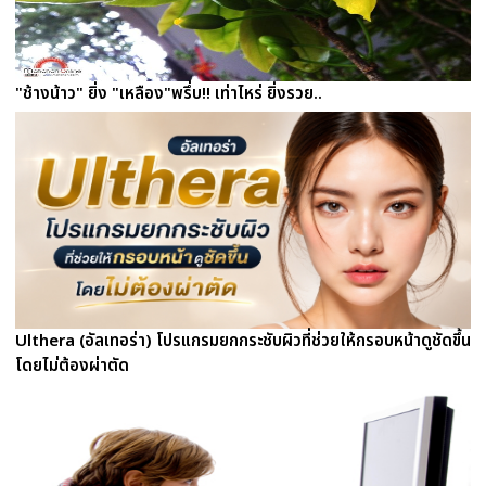
"ช้างน้าว" ยิ่ง "เหลือง"พรึ่บ!! เท่าไหร่ ยิ่งรวย..
Ulthera (อัลเทอร่า) โปรแกรมยกกระชับผิวที่ช่วยให้กรอบหน้าดูชัดขึ้น
โดยไม่ต้องผ่าตัด