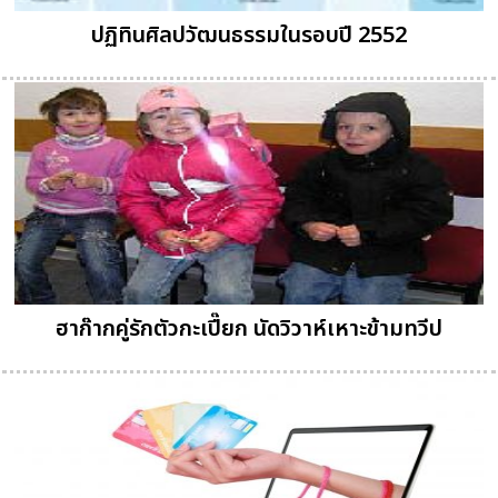
ปฏิทินศิลปวัฒนธรรมในรอบปี 2552
ฮาก๊ากคู่รักตัวกะเปี๊ยก นัดวิวาห์เหาะข้ามทวีป