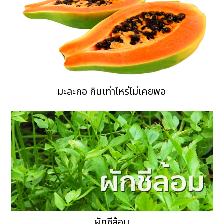
มะละกอ กินเท่าไหร่ไม่เคยพอ
ผักชีล้อม