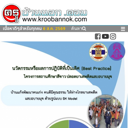
เนื้อหาดีๆสำหรับทุกคน
6 ส.ค. 2569
☰
ค้นหา