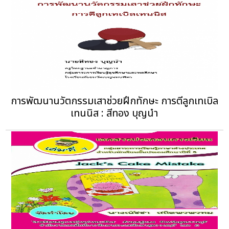
การพัฒนานวัตกรรมเสาช่วยฝึกทักษะ การตีลูกเทเบิล
เทนนิส : สีทอง บุญนำ