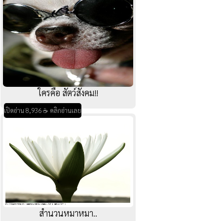
ใครคือ สัตว์สังคม!!
เปิดอ่าน 8,936 ☕ คลิกอ่านเลย
สำนวนหมาหมา..