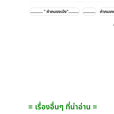
............ " คำคมขงเบ้ง"..........
............
คำคมขง
≡ เรื่องอื่นๆ ที่น่าอ่าน ≡