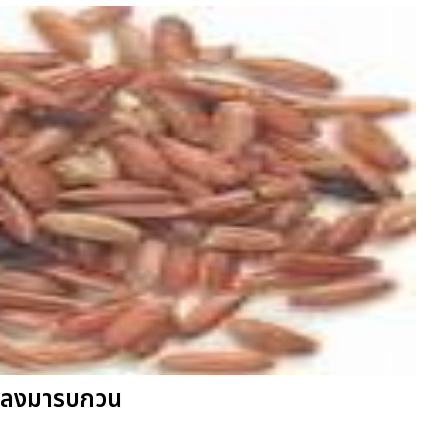
ห้แมลงมารบกวน