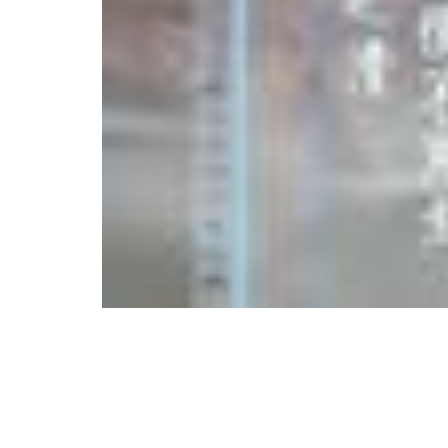
....................
"
คำคมขงเบ้ง
"
...........