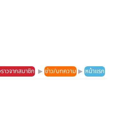
องราวจากสมาชิก
▶
ข่าว/บทความ
▶
หน้าแรก