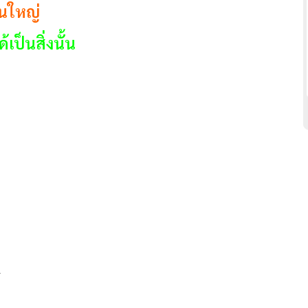
็นใหญ่
ป็นสิ่งนั้น
ส
น "
2