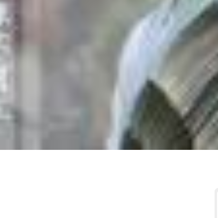
.........